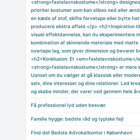
<strong>fastelavnskostume</strong> designes 
prioriter kostumer som kan slibes ned eller ænd
en kæde af stof, skifte farvetape eller bytte h
producere ekstra affald.</p> <h2>Inspiration ti
visuel effektdannelse, kan du eksperimentere me
kombination af skinnende materiale med matte d
overlape lag, som giver dimension og bevarer b
<h2>Konklusion: Et <em>fastelavnskostume</e
<strong>fastelavnskostume</strong> er mere end 
Uanset om du vælger at gå klassisk eller moder
selv, dine interesser og dine relationer. Lad kre
og skabe minder, der varer ved gennem hele år
Få professionel lyd uden besvær
Familie hygge: bedste råd og typiske fejl
Find det Bedste Advokatkontor i København