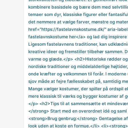
kombinere basisdele og bære dem med selvtillid 
temaer som dyr, klassiske figurer eller fantasi
det nemmere at vælge farver, mønstre og mater
href="https://fastelavnskostume.dk/" aria-labe
fastelavnskostume her</a> og lad dig inspirere 
Ligesom fastelavnens traditioner, kan udklædnin
kreative ideer og fremstiller tilbehør sammen. D
varme og glæde.</p> <h2>Historiske rødder og
nordiske traditioner og middelalderlige højtide
onde kræfter og velkommen til forår. I modern
sjov måde at fejre fællesskabet på, samtidig me
Mange vælger kostumer, der spiller på ordspil ell
mere klassisk til værks og bygger kostumer af ge
</p> <h2>Tips til at sammensætte et mindeværd
</strong> Start med en overordnet idé og saml ma
<strong>Brug genbrug:</strong> Gentagelse af e
look uden at koste en formue.</li> <li><strong>