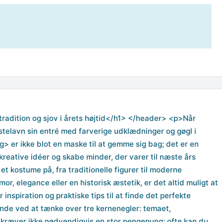
radition og sjov i årets højtid</h1> </header> <p>Når
astelavn sin entré med farverige udklædninger og gøgl i
 er ikke blot en maske til at gemme sig bag; det er en
e kreative idéer og skabe minder, der varer til næste års
t kostume på, fra traditionelle figurer til moderne
r, elegance eller en historisk æstetik, er det altid muligt at
inspiration og praktiske tips til at finde det perfekte
e ved at tænke over tre kernenegler: temaet,
k kræver ikke nødvendigvis en stor pengepung; ofte kan du