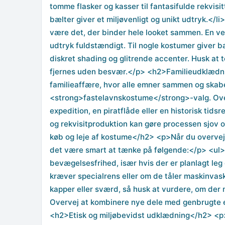
tomme flasker og kasser til fantasifulde rekvisi
bælter giver et miljøvenligt og unikt udtryk.
være det, der binder hele looket sammen. En ve
udtryk fuldstændigt. Til nogle kostumer giver b
diskret shading og glitrende accenter. Husk at 
fjernes uden besvær.</p> <h2>Familieudklædnin
familieaffære, hvor alle emner sammen og sk
<strong>fastelavnskostume</strong>-valg. Over
expedition, en piratflåde eller en historisk tid
og rekvisitproduktion kan gøre processen sjov o
køb og leje af kostume</h2> <p>Når du overvej
det være smart at tænke på følgende:</p> <ul> 
bevægelsesfrihed, især hvis der er planlagt leg
kræver specialrens eller om de tåler maskinvas
kapper eller sværd, så husk at vurdere, om der 
Overvej at kombinere nye dele med genbrugte e
<h2>Etisk og miljøbevidst udklædning</h2> <p