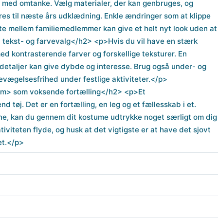
med omtanke. Vælg materialer, der kan genbruges, og
res til næste års udklædning. Enkle ændringer som at klippe
atte mellem familiemedlemmer kan give et helt nyt look uden at
l tekst- og farvevalg</h2> <p>Hvis du vil have en stærk
d kontrasterende farver og forskellige teksturer. En
etaljer kan give dybde og interesse. Brug også under- og
evægelsesfrihed under festlige aktiviteter.</p>
m> som voksende fortælling</h2> <p>Et
tøj. Det er en fortælling, en leg og et fællesskab i et.
ne, kan du gennem dit kostume udtrykke noget særligt om dig
ativiteten flyde, og husk at det vigtigste er at have det sjovt
et.</p>