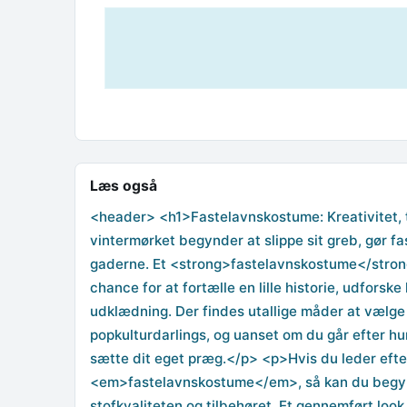
Læs også
<header> <h1>Fastelavnskostume: Kreativitet, t
vintermørket begynder at slippe sit greb, gør f
gaderne. Et <strong>fastelavnskostume</strong>
chance for at fortælle en lille historie, udforsk
udklædning. Der findes utallige måder at vælge e
popkulturdarlings, og uanset om du går efter humo
sætte dit eget præg.</p> <p>Hvis du leder efter 
<em>fastelavnskostume</em>, så kan du begynd
stofkvaliteten og tilbehøret. Et gennemført loo