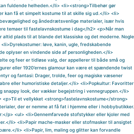
s kan fuldende helheden.</li> <li><strong>Tilbehør gør
 kan få et simpelt kostume til at skille sig ud.</li> <li>
 bevægelighed og åndedrætsvenlige materialer, især hvis
ære temaer til fastelavnskostume i dag</h2> <p>Når man
ltid plads til at blande det klassiske og det moderne. Nogle
 <li>Dyrekostumer: løve, kanin, ugle, fredskabende
de oplyser en vindende side af personligheden.</li>
elte og feer er tidløse valg, der appellerer til både små og
afigurer eller 1920’ernes glamour kan være et spændende twist
entyr og fantasi: Drager, trolde, feer og magiske væsener
bre eller humoristiske detaljer.</li> <li>Popkultur: Favoritter
 og snappy look, der vækker begejstring i vennegruppen.</li>
2> <p>Til et vellykket <strong>fastelavnskostume</strong>
ialer, der er nemme at få fat i hjemme eller i hobbybutikker
hør:</p> <ul> <li>Gennemfarvede stofstykker eller kjoler med
er.</li> <li>Papir mache-masker eller stofmasker til ansigtet
ære.</li> <li>Papir, lim, maling og glitter kan forvandle