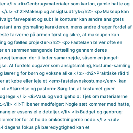
tter.</li> <li>Genbrugsmaterialer som karton, gamle hatte og
</li> </ul> <h2>Makeup og ansigtsudtryk</h2> <p>Makeup kan
lvalgt farvepalet og subtile konturer kan ændre ansigtets
astant ansigtsmaling karakteren, mens andre drager fordel af
teste farverne på armen først og sikre, at makeupen kan
g og fælles projekter</h2> <p>Fastelavn bliver ofte en
aber en sammenhængende fortælling gennem deres
vej temaer, der tillader samarbejde, såsom en jungel-
srejse. At fordele opgaver som ansigtsmaling, kostume-samling
g lærerig for børn og voksne alike.</p> <h2>Praktiske råd til
er at købe eller leje et <em>fastelavnskostume</em>, kan
<li>Størrelse og pasform: Sørg for, at kostumet giver
 og lege.</li> <li>Vask og vedligehold: Tjek om materialerne
k.</li> <li>Tilbehør medfølger: Nogle sæt kommer med hatte,
mangler essensielle detaljer.</li> <li>Budget og genbrug:
lementer for at holde omkostningerne nede.</li> </ul>
>I dagens fokus på bæredygtighed kan et