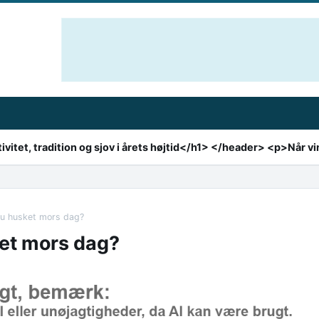
du husket mors dag?
ket mors dag?