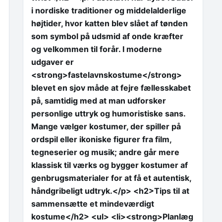
i nordiske traditioner og middelalderlige
højtider, hvor katten blev slået af tønden
som symbol på udsmid af onde kræfter
og velkommen til forår. I moderne
udgaver er
<strong>fastelavnskostume</strong>
blevet en sjov måde at fejre fællesskabet
på, samtidig med at man udforsker
personlige uttryk og humoristiske sans.
Mange vælger kostumer, der spiller på
ordspil eller ikoniske figurer fra film,
tegneserier og musik; andre går mere
klassisk til værks og bygger kostumer af
genbrugsmaterialer for at få et autentisk,
håndgribeligt udtryk.</p> <h2>Tips til at
sammensætte et mindeværdigt
kostume</h2> <ul> <li><strong>Planlæg