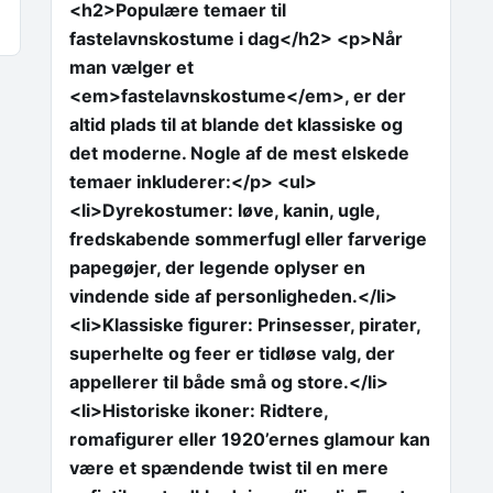
<h2>Populære temaer til
fastelavnskostume i dag</h2> <p>Når
man vælger et
<em>fastelavnskostume</em>, er der
altid plads til at blande det klassiske og
det moderne. Nogle af de mest elskede
temaer inkluderer:</p> <ul>
<li>Dyrekostumer: løve, kanin, ugle,
fredskabende sommerfugl eller farverige
papegøjer, der legende oplyser en
vindende side af personligheden.</li>
<li>Klassiske figurer: Prinsesser, pirater,
superhelte og feer er tidløse valg, der
appellerer til både små og store.</li>
<li>Historiske ikoner: Ridtere,
romafigurer eller 1920’ernes glamour kan
være et spændende twist til en mere