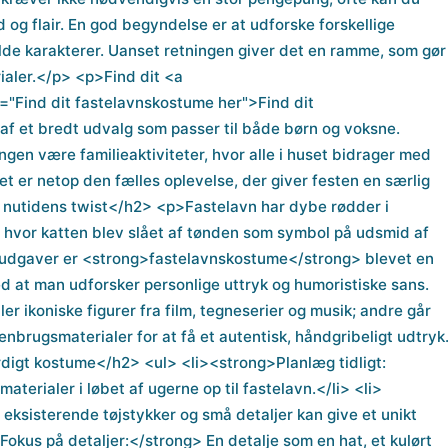
og flair. En god begyndelse er at udforske forskellige
fulde karakterer. Uanset retningen giver det en ramme, som gør
ialer.</p> <p>Find dit <a
l="Find dit fastelavnskostume her">Find dit
af et bredt udvalg som passer til både børn og voksne.
gen være familieaktiviteter, hvor alle i huset bidrager med
et er netop den fælles oplevelse, der giver festen en særlig
 nutidens twist</h2> <p>Fastelavn har dybe rødder i
r, hvor katten blev slået af tønden som symbol på udsmid af
e udgaver er <strong>fastelavnskostume</strong> blevet en
d at man udforsker personlige uttryk og humoristiske sans.
er ikoniske figurer fra film, tegneserier og musik; andre går
nbrugsmaterialer for at få et autentisk, håndgribeligt udtryk
igt kostume</h2> <ul> <li><strong>Planlæg tidligt:
terialer i løbet af ugerne op til fastelavn.</li> <li>
ksisterende tøjstykker og små detaljer kan give et unikt
Fokus på detaljer:</strong> En detalje som en hat, et kulørt