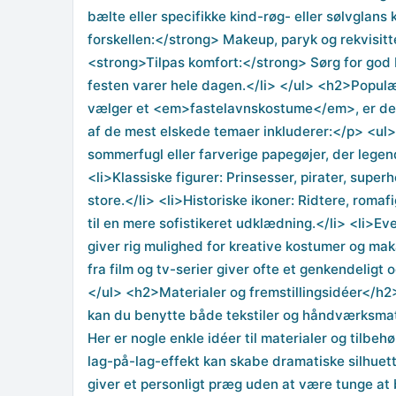
bælte eller specifikke kind-røg- eller sølvglan
forskellen:</strong> Makeup, paryk og rekvisitter
<strong>Tilpas komfort:</strong> Sørg for god
festen varer hele dagen.</li> </ul> <h2>Popul
vælger et <em>fastelavnskostume</em>, er der a
af de mest elskede temaer inkluderer:</p> <ul>
sommerfugl eller farverige papegøjer, der legen
<li>Klassiske figurer: Prinsesser, pirater, superh
store.</li> <li>Historiske ikoner: Ridtere, rom
til en mere sofistikeret udklædning.</li> <li>Ev
giver rig mulighed for kreative kostumer og maka
fra film og tv-serier giver ofte et genkendeligt
</ul> <h2>Materialer og fremstillingsidéer</h
kan du benytte både tekstiler og håndværksmater
Her er nogle enkle idéer til materialer og tilbe
lag-på-lag-effekt kan skabe dramatiske silhuett
giver et personligt præg uden at være tunge at b