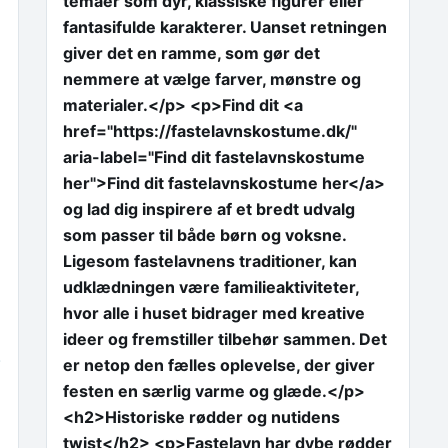
temaer som dyr, klassiske figurer eller
fantasifulde karakterer. Uanset retningen
giver det en ramme, som gør det
nemmere at vælge farver, mønstre og
materialer.</p> <p>Find dit <a
href="https://fastelavnskostume.dk/"
aria-label="Find dit fastelavnskostume
her">Find dit fastelavnskostume her</a>
og lad dig inspirere af et bredt udvalg
som passer til både børn og voksne.
Ligesom fastelavnens traditioner, kan
udklædningen være familieaktiviteter,
hvor alle i huset bidrager med kreative
ideer og fremstiller tilbehør sammen. Det
.
er netop den fælles oplevelse, der giver
festen en særlig varme og glæde.</p>
<h2>Historiske rødder og nutidens
twist</h2> <p>Fastelavn har dybe rødder