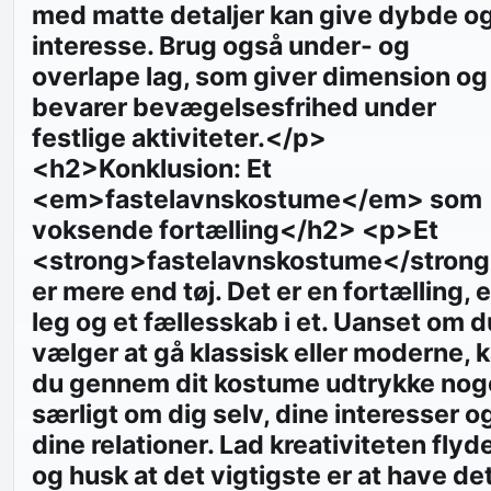
med matte detaljer kan give dybde o
interesse. Brug også under- og
overlape lag, som giver dimension og
bevarer bevægelsesfrihed under
festlige aktiviteter.</p>
<h2>Konklusion: Et
<em>fastelavnskostume</em> som
voksende fortælling</h2> <p>Et
<strong>fastelavnskostume</stron
er mere end tøj. Det er en fortælling, 
leg og et fællesskab i et. Uanset om d
vælger at gå klassisk eller moderne, 
du gennem dit kostume udtrykke nog
særligt om dig selv, dine interesser o
dine relationer. Lad kreativiteten flyde
og husk at det vigtigste er at have de