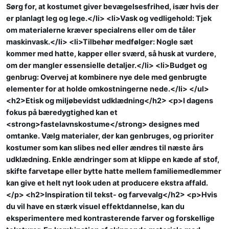
Sørg for, at kostumet giver bevægelsesfrihed, især hvis der
er planlagt leg og lege.</li> <li>Vask og vedligehold: Tjek
om materialerne kræver specialrens eller om de tåler
maskinvask.</li> <li>Tilbehør medfølger: Nogle sæt
kommer med hatte, kapper eller sværd, så husk at vurdere,
om der mangler essensielle detaljer.</li> <li>Budget og
genbrug: Overvej at kombinere nye dele med genbrugte
elementer for at holde omkostningerne nede.</li> </ul>
<h2>Etisk og miljøbevidst udklædning</h2> <p>I dagens
fokus på bæredygtighed kan et
<strong>fastelavnskostume</strong> designes med
omtanke. Vælg materialer, der kan genbruges, og prioriter
kostumer som kan slibes ned eller ændres til næste års
udklædning. Enkle ændringer som at klippe en kæde af stof,
skifte farvetape eller bytte hatte mellem familiemedlemmer
kan give et helt nyt look uden at producere ekstra affald.
</p> <h2>Inspiration til tekst- og farvevalg</h2> <p>Hvis
du vil have en stærk visuel effektdannelse, kan du
eksperimentere med kontrasterende farver og forskellige