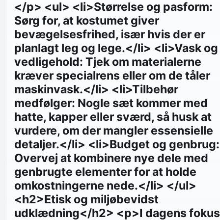
</p> <ul> <li>Størrelse og pasform:
Sørg for, at kostumet giver
bevægelsesfrihed, især hvis der er
planlagt leg og lege.</li> <li>Vask og
vedligehold: Tjek om materialerne
kræver specialrens eller om de tåler
maskinvask.</li> <li>Tilbehør
medfølger: Nogle sæt kommer med
hatte, kapper eller sværd, så husk at
vurdere, om der mangler essensielle
detaljer.</li> <li>Budget og genbrug:
Overvej at kombinere nye dele med
genbrugte elementer for at holde
omkostningerne nede.</li> </ul>
<h2>Etisk og miljøbevidst
udklædning</h2> <p>I dagens fokus