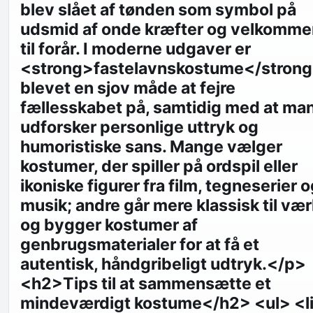
blev slået af tønden som symbol på
udsmid af onde kræfter og velkomme
til forår. I moderne udgaver er
<strong>fastelavnskostume</stron
blevet en sjov måde at fejre
fællesskabet på, samtidig med at ma
udforsker personlige uttryk og
humoristiske sans. Mange vælger
kostumer, der spiller på ordspil eller
ikoniske figurer fra film, tegneserier 
musik; andre går mere klassisk til væ
og bygger kostumer af
genbrugsmaterialer for at få et
autentisk, håndgribeligt udtryk.</p>
<h2>Tips til at sammensætte et
mindeværdigt kostume</h2> <ul> <l