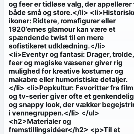
og feer er tidløse valg, der appellerer t
både små og store.</li> <li>Historisk
ikoner: Ridtere, romafigurer eller
1920’ernes glamour kan være et
spændende twist til en mere
sofistikeret udklædning.</li>
<li>Eventyr og fantasi: Drager, trolde,
feer og magiske væsener giver rig
mulighed for kreative kostumer og
makabre eller humoristiske detaljer.
</li> <li>Popkultur: Favoritter fra film
og tv-serier giver ofte et genkendelig
og snappy look, der vækker begejstri
i vennegruppen.</li> </ul>
<h2>Materialer og
fremstillingsidéer</h2> <p>Til et