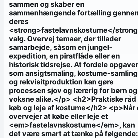
sammen og skaber en
sammenhængende fortælling genne
deres
<strong>fastelavnskostume</stron
valg. Overvej temaer, der tillader
samarbejde, såsom en jungel-
expedition, en piratflåde eller en
historisk tidsrejse. At fordele opgave
som ansigtsmaling, kostume-samling
og rekvisitproduktion kan gøre
processen sjov og lærerig for børn og
voksne alike.</p> <h2>Praktiske råd t
køb og leje af kostume</h2> <p>Når
overvejer at købe eller leje et
<em>fastelavnskostume</em>, kan
det være smart at tænke på følgende: