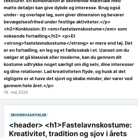
teksturer. En kombination af skinnende materiale med
matte detaljer kan give dybde og interesse. Brug også
under- og overlape lag, som giver dimension og bevarer
bevægelsesfrihed under festlige aktiviteter.</p>
<h2>Konklusion: Et <em>fastelavnskostume</em> som
voksende fortælling</h2> <p>Et
<strong>fastelavnskostume</strong> er mere end tøj. Det
er en fortælling, en leg og et fællesskab i et. Uanset om du
vælger at gå klassisk eller moderne, kan du gennem dit
kostume udtrykke noget særligt om dig selv, dine interesser
og dine relationer. Lad kreativiteten flyde, og husk at det
vigtigste er at have det sjovt og skabe minder, der varer ved
gennem hele året.</p>
18. maj 2026
ERHVERVSARTIKLER
<header> <h1>Fastelavnskostume:
Kreativitet, tradition og sjov i årets