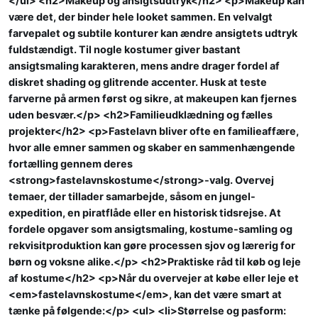
</ul> <h2>Makeup og ansigtsudtryk</h2> <p>Makeup kan
være det, der binder hele looket sammen. En velvalgt
farvepalet og subtile konturer kan ændre ansigtets udtryk
fuldstændigt. Til nogle kostumer giver bastant
ansigtsmaling karakteren, mens andre drager fordel af
diskret shading og glitrende accenter. Husk at teste
farverne på armen først og sikre, at makeupen kan fjernes
uden besvær.</p> <h2>Familieudklædning og fælles
projekter</h2> <p>Fastelavn bliver ofte en familieaffære,
hvor alle emner sammen og skaber en sammenhængende
fortælling gennem deres
<strong>fastelavnskostume</strong>-valg. Overvej
temaer, der tillader samarbejde, såsom en jungel-
expedition, en piratflåde eller en historisk tidsrejse. At
fordele opgaver som ansigtsmaling, kostume-samling og
rekvisitproduktion kan gøre processen sjov og lærerig for
børn og voksne alike.</p> <h2>Praktiske råd til køb og leje
af kostume</h2> <p>Når du overvejer at købe eller leje et
<em>fastelavnskostume</em>, kan det være smart at
tænke på følgende:</p> <ul> <li>Størrelse og pasform: