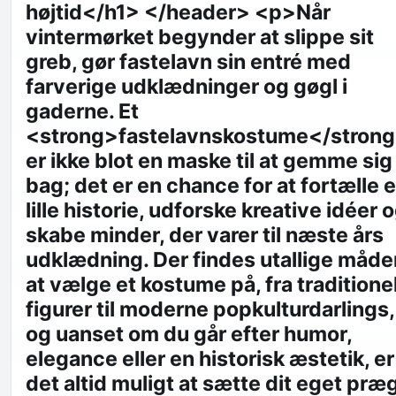
højtid</h1> </header> <p>Når
vintermørket begynder at slippe sit
greb, gør fastelavn sin entré med
farverige udklædninger og gøgl i
gaderne. Et
<strong>fastelavnskostume</stron
er ikke blot en maske til at gemme sig
bag; det er en chance for at fortælle 
lille historie, udforske kreative idéer 
skabe minder, der varer til næste års
udklædning. Der findes utallige måde
at vælge et kostume på, fra traditione
figurer til moderne popkulturdarlings,
og uanset om du går efter humor,
elegance eller en historisk æstetik, er
det altid muligt at sætte dit eget præ