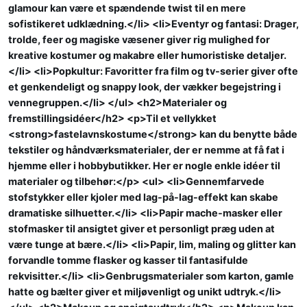
glamour kan være et spændende twist til en mere
sofistikeret udklædning.</li> <li>Eventyr og fantasi: Drager,
trolde, feer og magiske væsener giver rig mulighed for
kreative kostumer og makabre eller humoristiske detaljer.
</li> <li>Popkultur: Favoritter fra film og tv-serier giver ofte
et genkendeligt og snappy look, der vækker begejstring i
vennegruppen.</li> </ul> <h2>Materialer og
fremstillingsidéer</h2> <p>Til et vellykket
<strong>fastelavnskostume</strong> kan du benytte både
tekstiler og håndværksmaterialer, der er nemme at få fat i
hjemme eller i hobbybutikker. Her er nogle enkle idéer til
materialer og tilbehør:</p> <ul> <li>Gennemfarvede
stofstykker eller kjoler med lag-på-lag-effekt kan skabe
dramatiske silhuetter.</li> <li>Papir mache-masker eller
stofmasker til ansigtet giver et personligt præg uden at
være tunge at bære.</li> <li>Papir, lim, maling og glitter kan
forvandle tomme flasker og kasser til fantasifulde
rekvisitter.</li> <li>Genbrugsmaterialer som karton, gamle
hatte og bælter giver et miljøvenligt og unikt udtryk.</li>