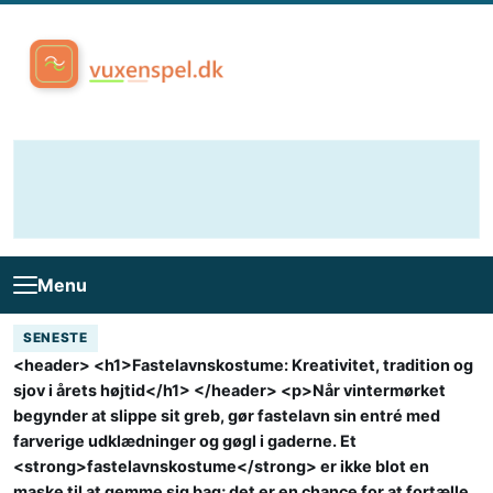
Skip to content
Menu
SENESTE
<header> <h1>Fastelavnskostume: Kreativitet, tradition og
sjov i årets højtid</h1> </header> <p>Når vintermørket
begynder at slippe sit greb, gør fastelavn sin entré med
farverige udklædninger og gøgl i gaderne. Et
<strong>fastelavnskostume</strong> er ikke blot en
maske til at gemme sig bag; det er en chance for at fortælle