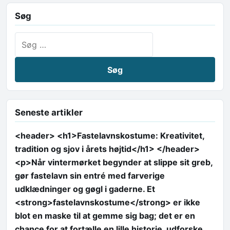
Søg
Søg efter:
Seneste artikler
<header> <h1>Fastelavnskostume: Kreativitet,
tradition og sjov i årets højtid</h1> </header>
<p>Når vintermørket begynder at slippe sit greb,
gør fastelavn sin entré med farverige
udklædninger og gøgl i gaderne. Et
<strong>fastelavnskostume</strong> er ikke
blot en maske til at gemme sig bag; det er en
chance for at fortælle en lille historie, udforske