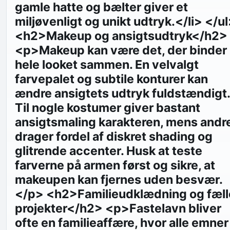
gamle hatte og bælter giver et
miljøvenligt og unikt udtryk.</li> </u
<h2>Makeup og ansigtsudtryk</h2>
<p>Makeup kan være det, der binder
hele looket sammen. En velvalgt
farvepalet og subtile konturer kan
ændre ansigtets udtryk fuldstændigt.
Til nogle kostumer giver bastant
ansigtsmaling karakteren, mens andr
drager fordel af diskret shading og
glitrende accenter. Husk at teste
farverne på armen først og sikre, at
makeupen kan fjernes uden besvær.
</p> <h2>Familieudklædning og fæll
projekter</h2> <p>Fastelavn bliver
ofte en familieaffære, hvor alle emner