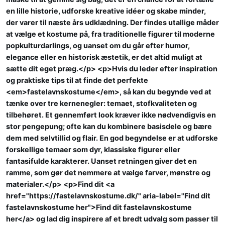
en lille historie, udforske kreative idéer og skabe minder,
der varer til næste års udklædning. Der findes utallige måder
at vælge et kostume på, fra traditionelle figurer til moderne
popkulturdarlings, og uanset om du går efter humor,
elegance eller en historisk æstetik, er det altid muligt at
sætte dit eget præg.</p> <p>Hvis du leder efter inspiration
og praktiske tips til at finde det perfekte
<em>fastelavnskostume</em>, så kan du begynde ved at
tænke over tre kernenegler: temaet, stofkvaliteten og
tilbehøret. Et gennemført look kræver ikke nødvendigvis en
stor pengepung; ofte kan du kombinere basisdele og bære
dem med selvtillid og flair. En god begyndelse er at udforske
forskellige temaer som dyr, klassiske figurer eller
fantasifulde karakterer. Uanset retningen giver det en
ramme, som gør det nemmere at vælge farver, mønstre og
materialer.</p> <p>Find dit <a
href="https://fastelavnskostume.dk/" aria-label="Find dit
fastelavnskostume her">Find dit fastelavnskostume
her</a> og lad dig inspirere af et bredt udvalg som passer til