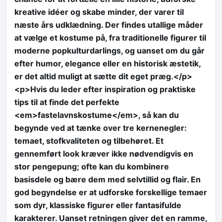
kreative idéer og skabe minder, der varer til
næste års udklædning. Der findes utallige måder
at vælge et kostume på, fra traditionelle figurer til
moderne popkulturdarlings, og uanset om du går
efter humor, elegance eller en historisk æstetik,
er det altid muligt at sætte dit eget præg.</p>
<p>Hvis du leder efter inspiration og praktiske
tips til at finde det perfekte
<em>fastelavnskostume</em>, så kan du
begynde ved at tænke over tre kernenegler:
temaet, stofkvaliteten og tilbehøret. Et
gennemført look kræver ikke nødvendigvis en
stor pengepung; ofte kan du kombinere
basisdele og bære dem med selvtillid og flair. En
god begyndelse er at udforske forskellige temaer
som dyr, klassiske figurer eller fantasifulde
karakterer. Uanset retningen giver det en ramme,