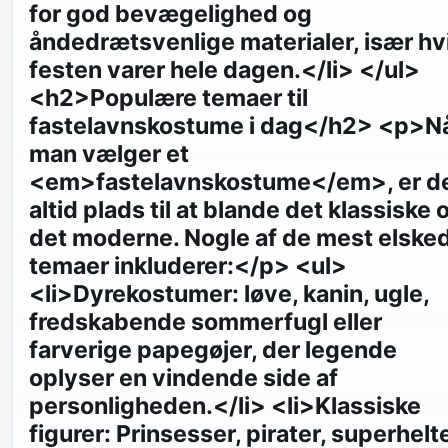
for god bevægelighed og
åndedrætsvenlige materialer, især hv
festen varer hele dagen.</li> </ul>
<h2>Populære temaer til
fastelavnskostume i dag</h2> <p>N
man vælger et
<em>fastelavnskostume</em>, er d
altid plads til at blande det klassiske 
det moderne. Nogle af de mest elske
temaer inkluderer:</p> <ul>
<li>Dyrekostumer: løve, kanin, ugle,
fredskabende sommerfugl eller
farverige papegøjer, der legende
oplyser en vindende side af
personligheden.</li> <li>Klassiske
figurer: Prinsesser, pirater, superhelt