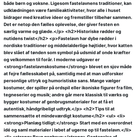
både børn og voksne. Ligesom fastelavnens traditioner, kan
udklædningen være familieaktiviteter, hvor alle i huset
bidrager med kreative ideer og fremstiller tilbehør sammen.
Det er netop den fælles oplevelse, der giver festen en
særlig varme og glæde.</p> <h2>Historiske rødder og
nutidens twist</h2> <p>Fastelavn har dybe rødder i
nordiske traditioner og middelalderlige højtider, hvor katten
blev slået af tønden som symbol på udsmid af onde kræfter
og velkommen til forår. I moderne udgaver er
<strong>fastelavnskostume</strong> blevet en sjov måde
at fejre fællesskabet på, samtidig med at man udforsker
personlige uttryk og humoristiske sans. Mange vælger
kostumer, der spiller på ordspil eller ikoniske figurer fra film,
tegneserier og musik; andre går mere klassisk til værks og
bygger kostumer af genbrugsmaterialer for at få et
autentisk, håndgribeligt udtryk.</p> <h2>Tips til at
sammensætte et mindeværdigt kostume</h2> <ul> <li>
<strong>Planlæg tidligt:</strong> Start med en overordnet
idé og saml materialer i løbet af ugerne op til fastelavn.</li>
<li><strong>Brug genbrug:</strong> Gentagelse af