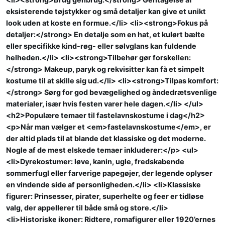
eksisterende tøjstykker og små detaljer kan give et unikt
look uden at koste en formue.</li> <li><strong>Fokus på
detaljer:</strong> En detalje som en hat, et kulørt bælte
eller specifikke kind-røg- eller sølvglans kan fuldende
helheden.</li> <li><strong>Tilbehør gør forskellen:
</strong> Makeup, paryk og rekvisitter kan få et simpelt
kostume til at skille sig ud.</li> <li><strong>Tilpas komfort:
</strong> Sørg for god bevægelighed og åndedrætsvenlige
materialer, især hvis festen varer hele dagen.</li> </ul>
<h2>Populære temaer til fastelavnskostume i dag</h2>
<p>Når man vælger et <em>fastelavnskostume</em>, er
der altid plads til at blande det klassiske og det moderne.
Nogle af de mest elskede temaer inkluderer:</p> <ul>
<li>Dyrekostumer: løve, kanin, ugle, fredskabende
sommerfugl eller farverige papegøjer, der legende oplyser
en vindende side af personligheden.</li> <li>Klassiske
figurer: Prinsesser, pirater, superhelte og feer er tidløse
valg, der appellerer til både små og store.</li>
<li>Historiske ikoner: Ridtere, romafigurer eller 1920’ernes