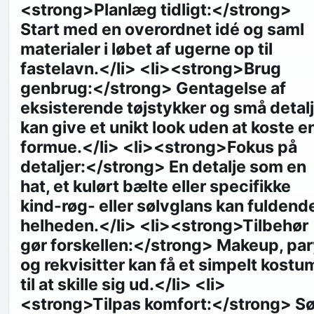
<strong>Planlæg tidligt:</strong>
Start med en overordnet idé og saml
materialer i løbet af ugerne op til
fastelavn.</li> <li><strong>Brug
genbrug:</strong> Gentagelse af
eksisterende tøjstykker og små detal
kan give et unikt look uden at koste e
formue.</li> <li><strong>Fokus på
detaljer:</strong> En detalje som en
hat, et kulørt bælte eller specifikke
kind-røg- eller sølvglans kan fuldend
helheden.</li> <li><strong>Tilbehør
gør forskellen:</strong> Makeup, pa
og rekvisitter kan få et simpelt kostu
til at skille sig ud.</li> <li>
<strong>Tilpas komfort:</strong> S