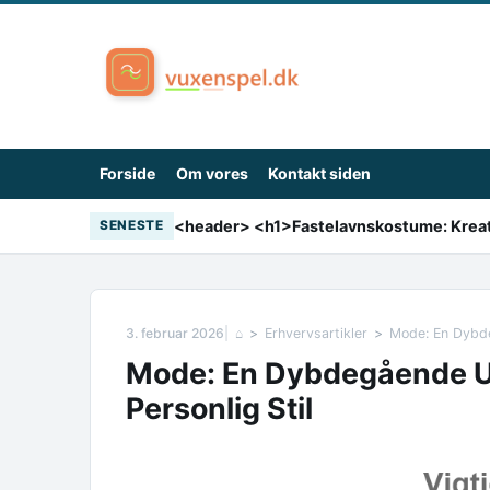
Skip to content
Forside
Om vores
Kontakt siden
SENESTE
3. februar 2026
⌂
Erhvervsartikler
Mode: En Dybde
Mode: En Dybdegående Ud
Personlig Stil