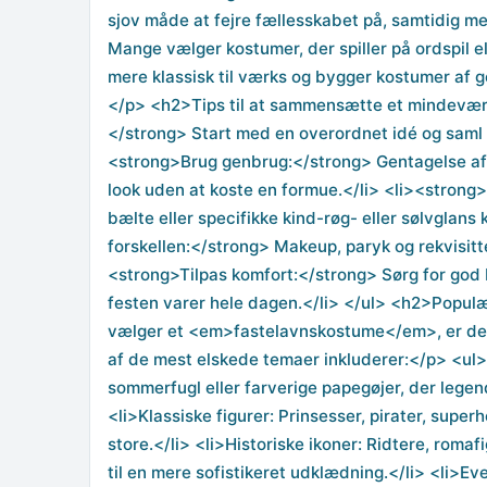
sjov måde at fejre fællesskabet på, samtidig me
Mange vælger kostumer, der spiller på ordspil ell
mere klassisk til værks og bygger kostumer af ge
</p> <h2>Tips til at sammensætte et mindeværd
</strong> Start med en overordnet idé og saml ma
<strong>Brug genbrug:</strong> Gentagelse af e
look uden at koste en formue.</li> <li><strong>
bælte eller specifikke kind-røg- eller sølvglan
forskellen:</strong> Makeup, paryk og rekvisitter
<strong>Tilpas komfort:</strong> Sørg for god
festen varer hele dagen.</li> </ul> <h2>Popul
vælger et <em>fastelavnskostume</em>, er der a
af de mest elskede temaer inkluderer:</p> <ul>
sommerfugl eller farverige papegøjer, der legen
<li>Klassiske figurer: Prinsesser, pirater, superh
store.</li> <li>Historiske ikoner: Ridtere, rom
til en mere sofistikeret udklædning.</li> <li>Ev