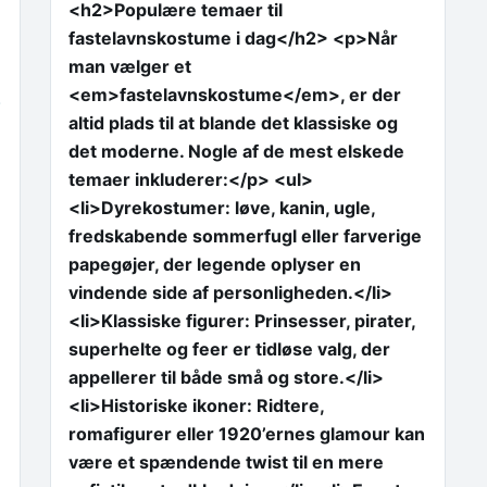
<h2>Populære temaer til
fastelavnskostume i dag</h2> <p>Når
man vælger et
<em>fastelavnskostume</em>, er der
.
altid plads til at blande det klassiske og
det moderne. Nogle af de mest elskede
temaer inkluderer:</p> <ul>
<li>Dyrekostumer: løve, kanin, ugle,
fredskabende sommerfugl eller farverige
papegøjer, der legende oplyser en
vindende side af personligheden.</li>
<li>Klassiske figurer: Prinsesser, pirater,
superhelte og feer er tidløse valg, der
appellerer til både små og store.</li>
<li>Historiske ikoner: Ridtere,
romafigurer eller 1920’ernes glamour kan
være et spændende twist til en mere