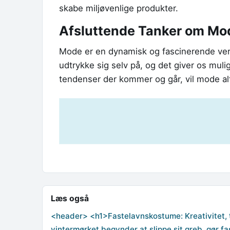
skabe miljøvenlige produkter.
Afsluttende Tanker om Mo
Mode er en dynamisk og fascinerende verd
udtrykke sig selv på, og det giver os mulig
tendenser der kommer og går, vil mode alti
Læs også
<header> <h1>Fastelavnskostume: Kreativitet, t
vintermørket begynder at slippe sit greb, gør f