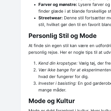
Farver og mønstre:
Lysere farver og 
finder glæde i at blande forskellige st
Streetwear:
Denne stil fortsætter m
stil, hvilket gør den til en favorit bla
Personlig Stil og Mode
At finde sin egen stil kan være en udfordr
personlig rejse. Her er nogle tips til at udvi
Kend din kropstype:
Vælg tøj, der fr
Vær ikke bange for at eksperimenter
hvad der fungerer for dig.
Invester i basisting:
En god garderobe 
mange måder.
Mode og Kultur
Mode er dybt forankret i kultur. Hver kult