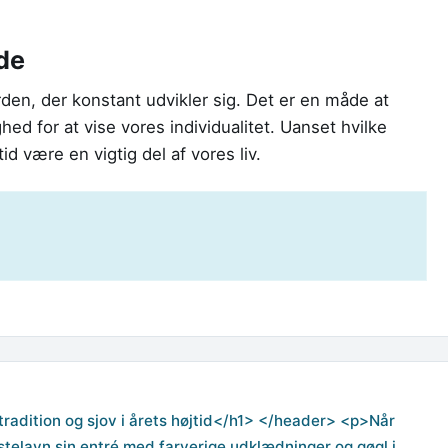
de
en, der konstant udvikler sig. Det er en måde at
hed for at vise vores individualitet. Uanset hvilke
d være en vigtig del af vores liv.
radition og sjov i årets højtid</h1> </header> <p>Når
astelavn sin entré med farverige udklædninger og gøgl i