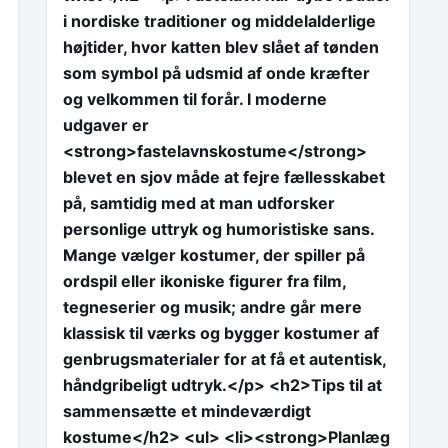
i nordiske traditioner og middelalderlige
højtider, hvor katten blev slået af tønden
som symbol på udsmid af onde kræfter
og velkommen til forår. I moderne
udgaver er
<strong>fastelavnskostume</strong>
blevet en sjov måde at fejre fællesskabet
på, samtidig med at man udforsker
personlige uttryk og humoristiske sans.
Mange vælger kostumer, der spiller på
ordspil eller ikoniske figurer fra film,
tegneserier og musik; andre går mere
klassisk til værks og bygger kostumer af
genbrugsmaterialer for at få et autentisk,
håndgribeligt udtryk.</p> <h2>Tips til at
sammensætte et mindeværdigt
kostume</h2> <ul> <li><strong>Planlæg