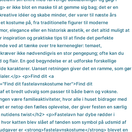
 er ikke blot en maske til at gemme sig bag; det er en
e kreative idéer og skabe minder, der varer til næste års
t kostume på, fra traditionelle figurer til moderne
r, elegance eller en historisk æstetik, er det altid muligt at
inspiration og praktiske tips til at finde det perfekte
e ved at tænke over tre kernenegler: temaet,
k kræver ikke nødvendigvis en stor pengepung; ofte kan du
og flair. En god begyndelse er at udforske forskellige
fulde karakterer. Uanset retningen giver det en ramme, som gør
ialer.</p> <p>Find dit <a
l="Find dit fastelavnskostume her">Find dit
af et bredt udvalg som passer til både børn og voksne.
gen være familieaktiviteter, hvor alle i huset bidrager med
et er netop den fælles oplevelse, der giver festen en særlig
 nutidens twist</h2> <p>Fastelavn har dybe rødder i
r, hvor katten blev slået af tønden som symbol på udsmid af
e udgaver er <strong>fastelavnskostume</strong> blevet en