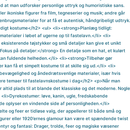
d at man udforsker personlige uttryk og humoristiske sans.
er ikoniske figurer fra film, tegneserier og musik; andre går
nbrugsmaterialer for at få et autentisk, håndgribeligt udtryk
igt kostume</h2> <ul> <li><strong>Planlæg tidligt:
terialer i løbet af ugerne op til fastelavn.</li> <li>
ksisterende tøjstykker og små detaljer kan give et unikt
Fokus på detaljer:</strong> En detalje som en hat, et kulørt
s kan fuldende helheden.</li> <li><strong>Tilbehør gør
 kan få et simpelt kostume til at skille sig ud.</li> <li>
 bevægelighed og åndedrætsvenlige materialer, især hvis
ære temaer til fastelavnskostume i dag</h2> <p>Når man
ltid plads til at blande det klassiske og det moderne. Nogle
 <li>Dyrekostumer: løve, kanin, ugle, fredskabende
de oplyser en vindende side af personligheden.</li>
elte og feer er tidløse valg, der appellerer til både små og
afigurer eller 1920’ernes glamour kan være et spændende twist
entyr og fantasi: Drager, trolde, feer og magiske væsener