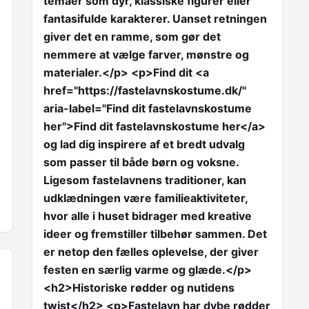
temaer som dyr, klassiske figurer eller
fantasifulde karakterer. Uanset retningen
giver det en ramme, som gør det
nemmere at vælge farver, mønstre og
materialer.</p> <p>Find dit <a
href="https://fastelavnskostume.dk/"
aria-label="Find dit fastelavnskostume
her">Find dit fastelavnskostume her</a>
og lad dig inspirere af et bredt udvalg
som passer til både børn og voksne.
Ligesom fastelavnens traditioner, kan
udklædningen være familieaktiviteter,
hvor alle i huset bidrager med kreative
ideer og fremstiller tilbehør sammen. Det
er netop den fælles oplevelse, der giver
festen en særlig varme og glæde.</p>
<h2>Historiske rødder og nutidens
twist</h2> <p>Fastelavn har dybe rødder