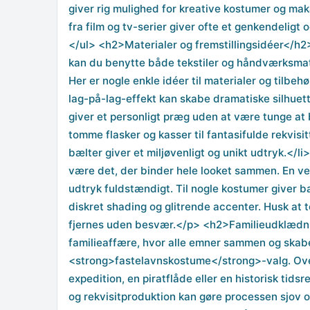
giver rig mulighed for kreative kostumer og maka
fra film og tv-serier giver ofte et genkendeligt
</ul> <h2>Materialer og fremstillingsidéer</h
kan du benytte både tekstiler og håndværksmater
Her er nogle enkle idéer til materialer og tilbe
lag-på-lag-effekt kan skabe dramatiske silhuett
giver et personligt præg uden at være tunge at b
tomme flasker og kasser til fantasifulde rekvisi
bælter giver et miljøvenligt og unikt udtryk.
være det, der binder hele looket sammen. En ve
udtryk fuldstændigt. Til nogle kostumer giver b
diskret shading og glitrende accenter. Husk at 
fjernes uden besvær.</p> <h2>Familieudklædnin
familieaffære, hvor alle emner sammen og sk
<strong>fastelavnskostume</strong>-valg. Over
expedition, en piratflåde eller en historisk tid
og rekvisitproduktion kan gøre processen sjov o