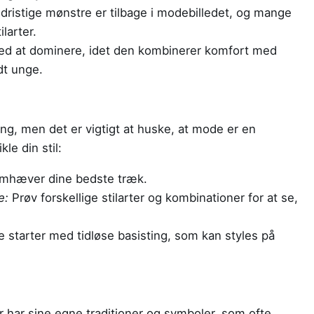
dristige mønstre er tilbage i modebilledet, og mange
ilarter.
ed at dominere, idet den kombinerer komfort med
ndt unge.
ing, men det er vigtigt at huske, at mode er en
kle din stil:
emhæver dine bedste træk.
e:
Prøv forskellige stilarter og kombinationer for at se,
starter med tidløse basisting, som kan styles på
ur har sine egne traditioner og symboler, som ofte