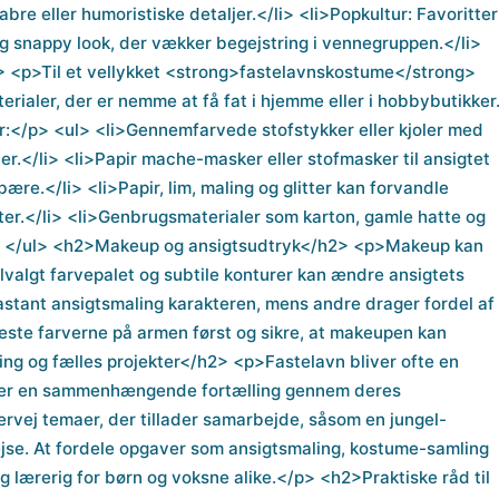
bre eller humoristiske detaljer.</li> <li>Popkultur: Favoritter
 og snappy look, der vækker begejstring i vennegruppen.</li>
2> <p>Til et vellykket <strong>fastelavnskostume</strong>
ialer, der er nemme at få fat i hjemme eller i hobbybutikker
hør:</p> <ul> <li>Gennemfarvede stofstykker eller kjoler med
er.</li> <li>Papir mache-masker eller stofmasker til ansigtet
ære.</li> <li>Papir, lim, maling og glitter kan forvandle
tter.</li> <li>Genbrugsmaterialer som karton, gamle hatte og
</li> </ul> <h2>Makeup og ansigtsudtryk</h2> <p>Makeup kan
lvalgt farvepalet og subtile konturer kan ændre ansigtets
astant ansigtsmaling karakteren, mens andre drager fordel af
teste farverne på armen først og sikre, at makeupen kan
g og fælles projekter</h2> <p>Fastelavn bliver ofte en
aber en sammenhængende fortælling gennem deres
vej temaer, der tillader samarbejde, såsom en jungel-
srejse. At fordele opgaver som ansigtsmaling, kostume-samling
g lærerig for børn og voksne alike.</p> <h2>Praktiske råd til