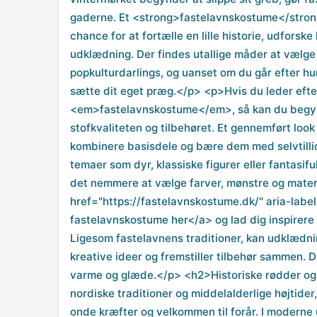
gaderne. Et <strong>fastelavnskostume</strong>
chance for at fortælle en lille historie, udforsk
udklædning. Der findes utallige måder at vælge e
popkulturdarlings, og uanset om du går efter humo
sætte dit eget præg.</p> <p>Hvis du leder efter 
<em>fastelavnskostume</em>, så kan du begynd
stofkvaliteten og tilbehøret. Et gennemført loo
kombinere basisdele og bære dem med selvtillid 
temaer som dyr, klassiske figurer eller fantasi
det nemmere at vælge farver, mønstre og mater
href="https://fastelavnskostume.dk/" aria-labe
fastelavnskostume her</a> og lad dig inspirere 
Ligesom fastelavnens traditioner, kan udklædnin
kreative ideer og fremstiller tilbehør sammen. D
varme og glæde.</p> <h2>Historiske rødder og
nordiske traditioner og middelalderlige højtide
onde kræfter og velkommen til forår. I modern