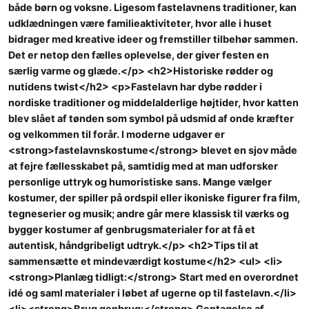
både børn og voksne. Ligesom fastelavnens traditioner, kan
udklædningen være familieaktiviteter, hvor alle i huset
bidrager med kreative ideer og fremstiller tilbehør sammen.
Det er netop den fælles oplevelse, der giver festen en
særlig varme og glæde.</p> <h2>Historiske rødder og
nutidens twist</h2> <p>Fastelavn har dybe rødder i
nordiske traditioner og middelalderlige højtider, hvor katten
blev slået af tønden som symbol på udsmid af onde kræfter
og velkommen til forår. I moderne udgaver er
<strong>fastelavnskostume</strong> blevet en sjov måde
at fejre fællesskabet på, samtidig med at man udforsker
personlige uttryk og humoristiske sans. Mange vælger
kostumer, der spiller på ordspil eller ikoniske figurer fra film,
tegneserier og musik; andre går mere klassisk til værks og
bygger kostumer af genbrugsmaterialer for at få et
autentisk, håndgribeligt udtryk.</p> <h2>Tips til at
sammensætte et mindeværdigt kostume</h2> <ul> <li>
<strong>Planlæg tidligt:</strong> Start med en overordnet
idé og saml materialer i løbet af ugerne op til fastelavn.</li>
<li><strong>Brug genbrug:</strong> Gentagelse af