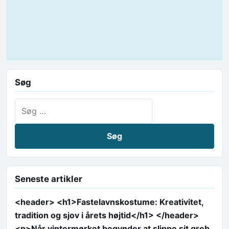
Søg
Søg efter:
Seneste artikler
<header> <h1>Fastelavnskostume: Kreativitet,
tradition og sjov i årets højtid</h1> </header>
<p>Når vintermørket begynder at slippe sit greb,