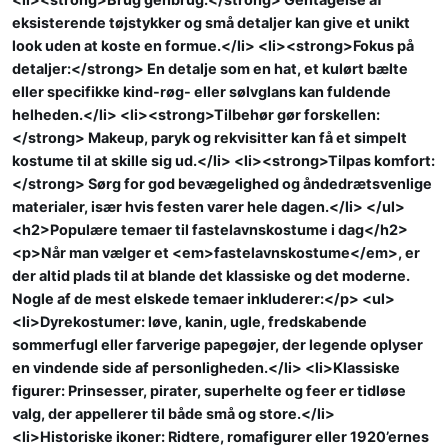
eksisterende tøjstykker og små detaljer kan give et unikt
look uden at koste en formue.</li> <li><strong>Fokus på
detaljer:</strong> En detalje som en hat, et kulørt bælte
eller specifikke kind-røg- eller sølvglans kan fuldende
helheden.</li> <li><strong>Tilbehør gør forskellen:
</strong> Makeup, paryk og rekvisitter kan få et simpelt
kostume til at skille sig ud.</li> <li><strong>Tilpas komfort:
</strong> Sørg for god bevægelighed og åndedrætsvenlige
materialer, især hvis festen varer hele dagen.</li> </ul>
<h2>Populære temaer til fastelavnskostume i dag</h2>
<p>Når man vælger et <em>fastelavnskostume</em>, er
der altid plads til at blande det klassiske og det moderne.
Nogle af de mest elskede temaer inkluderer:</p> <ul>
<li>Dyrekostumer: løve, kanin, ugle, fredskabende
sommerfugl eller farverige papegøjer, der legende oplyser
en vindende side af personligheden.</li> <li>Klassiske
figurer: Prinsesser, pirater, superhelte og feer er tidløse
valg, der appellerer til både små og store.</li>
<li>Historiske ikoner: Ridtere, romafigurer eller 1920’ernes