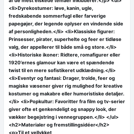
af de mest elskede temaer inkluderer:</p> <ul>
<li>Dyrekostumer: løve, kanin, ugle,
fredskabende sommerfugl eller farverige
papegøjer, der legende oplyser en vindende side
af personligheden.</li> <li>Klassiske figurer:
Prinsesser, pirater, superhelte og feer er tidløse
valg, der appellerer til både små og store.</li>
<li>Historiske ikoner: Ridtere, romafigurer eller
1920’ernes glamour kan være et spændende
twist til en mere sofistikeret udklædning.</li>
<li>Eventyr og fantasi: Drager, trolde, feer og
magiske væsener giver rig mulighed for kreative
kostumer og makabre eller humoristiske detaljer.
</li> <li>Popkultur: Favoritter fra film og tv-serier
giver ofte et genkendeligt og snappy look, der
vækker begejstring i vennegruppen.</li> </ul>
<h2>Materialer og fremstillingsidéer</h2>
<p>Til et vellykket