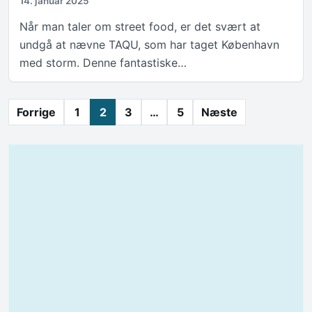
14. januar 2025
Når man taler om street food, er det svært at
undgå at nævne TAQU, som har taget København
med storm. Denne fantastiske…
Indlægsinddeling
Forrige
1
2
3
…
5
Næste