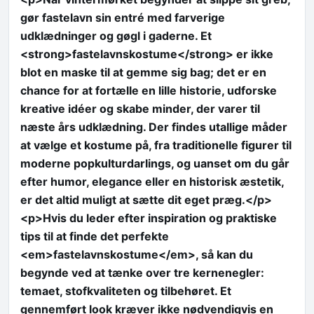
gør fastelavn sin entré med farverige
udklædninger og gøgl i gaderne. Et
<strong>fastelavnskostume</strong> er ikke
blot en maske til at gemme sig bag; det er en
chance for at fortælle en lille historie, udforske
kreative idéer og skabe minder, der varer til
næste års udklædning. Der findes utallige måder
at vælge et kostume på, fra traditionelle figurer til
moderne popkulturdarlings, og uanset om du går
efter humor, elegance eller en historisk æstetik,
er det altid muligt at sætte dit eget præg.</p>
<p>Hvis du leder efter inspiration og praktiske
tips til at finde det perfekte
<em>fastelavnskostume</em>, så kan du
begynde ved at tænke over tre kernenegler:
temaet, stofkvaliteten og tilbehøret. Et
gennemført look kræver ikke nødvendigvis en