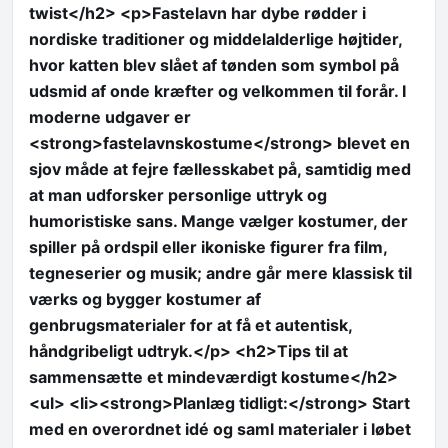
twist</h2> <p>Fastelavn har dybe rødder i
nordiske traditioner og middelalderlige højtider,
hvor katten blev slået af tønden som symbol på
udsmid af onde kræfter og velkommen til forår. I
moderne udgaver er
<strong>fastelavnskostume</strong> blevet en
sjov måde at fejre fællesskabet på, samtidig med
at man udforsker personlige uttryk og
humoristiske sans. Mange vælger kostumer, der
spiller på ordspil eller ikoniske figurer fra film,
tegneserier og musik; andre går mere klassisk til
værks og bygger kostumer af
genbrugsmaterialer for at få et autentisk,
håndgribeligt udtryk.</p> <h2>Tips til at
sammensætte et mindeværdigt kostume</h2>
<ul> <li><strong>Planlæg tidligt:</strong> Start
med en overordnet idé og saml materialer i løbet