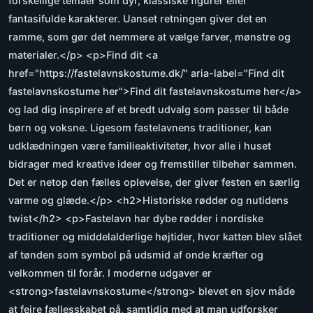
forskellige temaer som dyr, klassiske figurer eller
fantasifulde karakterer. Uanset retningen giver det en
ramme, som gør det nemmere at vælge farver, mønstre og
materialer.</p> <p>Find dit <a
href="https://fastelavnskostume.dk/" aria-label="Find dit
fastelavnskostume her">Find dit fastelavnskostume her</a>
og lad dig inspirere af et bredt udvalg som passer til både
børn og voksne. Ligesom fastelavnens traditioner, kan
udklædningen være familieaktiviteter, hvor alle i huset
bidrager med kreative ideer og fremstiller tilbehør sammen.
Det er netop den fælles oplevelse, der giver festen en særlig
varme og glæde.</p> <h2>Historiske rødder og nutidens
twist</h2> <p>Fastelavn har dybe rødder i nordiske
traditioner og middelalderlige højtider, hvor katten blev slået
af tønden som symbol på udsmid af onde kræfter og
velkommen til forår. I moderne udgaver er
<strong>fastelavnskostume</strong> blevet en sjov måde
at fejre fællesskabet på, samtidig med at man udforsker