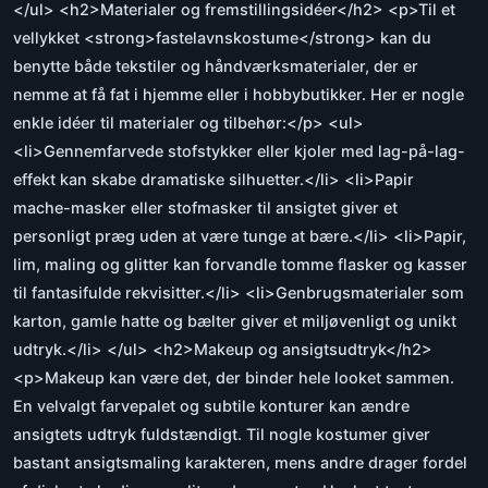
</ul> <h2>Materialer og fremstillingsidéer</h2> <p>Til et
vellykket <strong>fastelavnskostume</strong> kan du
benytte både tekstiler og håndværksmaterialer, der er
nemme at få fat i hjemme eller i hobbybutikker. Her er nogle
enkle idéer til materialer og tilbehør:</p> <ul>
<li>Gennemfarvede stofstykker eller kjoler med lag-på-lag-
effekt kan skabe dramatiske silhuetter.</li> <li>Papir
mache-masker eller stofmasker til ansigtet giver et
personligt præg uden at være tunge at bære.</li> <li>Papir,
lim, maling og glitter kan forvandle tomme flasker og kasser
til fantasifulde rekvisitter.</li> <li>Genbrugsmaterialer som
karton, gamle hatte og bælter giver et miljøvenligt og unikt
udtryk.</li> </ul> <h2>Makeup og ansigtsudtryk</h2>
<p>Makeup kan være det, der binder hele looket sammen.
En velvalgt farvepalet og subtile konturer kan ændre
ansigtets udtryk fuldstændigt. Til nogle kostumer giver
bastant ansigtsmaling karakteren, mens andre drager fordel