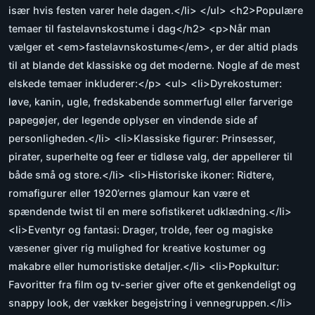
især hvis festen varer hele dagen.</li> </ul> <h2>Populære
temaer til fastelavnskostume i dag</h2> <p>Når man
vælger et <em>fastelavnskostume</em>, er der altid plads
til at blande det klassiske og det moderne. Nogle af de mest
elskede temaer inkluderer:</p> <ul> <li>Dyrekostumer:
løve, kanin, ugle, fredskabende sommerfugl eller farverige
papegøjer, der legende oplyser en vindende side af
personligheden.</li> <li>Klassiske figurer: Prinsesser,
pirater, superhelte og feer er tidløse valg, der appellerer til
både små og store.</li> <li>Historiske ikoner: Ridtere,
romafigurer eller 1920’ernes glamour kan være et
spændende twist til en mere sofistikeret udklædning.</li>
<li>Eventyr og fantasi: Drager, trolde, feer og magiske
væsener giver rig mulighed for kreative kostumer og
makabre eller humoristiske detaljer.</li> <li>Popkultur:
Favoritter fra film og tv-serier giver ofte et genkendeligt og
snappy look, der vækker begejstring i vennegruppen.</li>