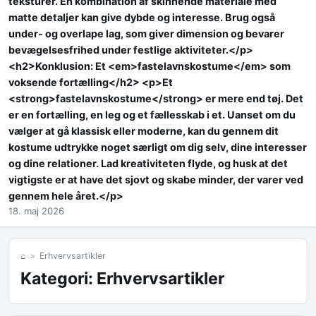
teksturer. En kombination af skinnende materiale med
matte detaljer kan give dybde og interesse. Brug også
under- og overlape lag, som giver dimension og bevarer
bevægelsesfrihed under festlige aktiviteter.</p>
<h2>Konklusion: Et <em>fastelavnskostume</em> som
voksende fortælling</h2> <p>Et
<strong>fastelavnskostume</strong> er mere end tøj. Det
er en fortælling, en leg og et fællesskab i et. Uanset om du
vælger at gå klassisk eller moderne, kan du gennem dit
kostume udtrykke noget særligt om dig selv, dine interesser
og dine relationer. Lad kreativiteten flyde, og husk at det
vigtigste er at have det sjovt og skabe minder, der varer ved
gennem hele året.</p>
18. maj 2026
⌂
Erhvervsartikler
Kategori:
Erhvervsartikler