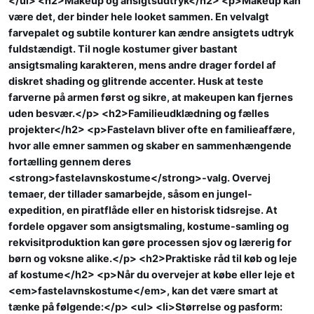
</ul> <h2>Makeup og ansigtsudtryk</h2> <p>Makeup kan
være det, der binder hele looket sammen. En velvalgt
farvepalet og subtile konturer kan ændre ansigtets udtryk
fuldstændigt. Til nogle kostumer giver bastant
ansigtsmaling karakteren, mens andre drager fordel af
diskret shading og glitrende accenter. Husk at teste
farverne på armen først og sikre, at makeupen kan fjernes
uden besvær.</p> <h2>Familieudklædning og fælles
projekter</h2> <p>Fastelavn bliver ofte en familieaffære,
hvor alle emner sammen og skaber en sammenhængende
fortælling gennem deres
<strong>fastelavnskostume</strong>-valg. Overvej
temaer, der tillader samarbejde, såsom en jungel-
expedition, en piratflåde eller en historisk tidsrejse. At
fordele opgaver som ansigtsmaling, kostume-samling og
rekvisitproduktion kan gøre processen sjov og lærerig for
børn og voksne alike.</p> <h2>Praktiske råd til køb og leje
af kostume</h2> <p>Når du overvejer at købe eller leje et
<em>fastelavnskostume</em>, kan det være smart at
tænke på følgende:</p> <ul> <li>Størrelse og pasform: