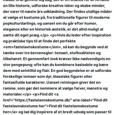
en lille historie, udforske kreative idéer og skabe minder,
der varer til næste års udklædning. Der findes utallige måder
at vælge et kostume på, fra traditionelle figurer til moderne
popkulturdarlings, og uanset om du går efter humor,
elegance eller en historisk æstetik, er det altid muligt at
sætte dit eget præg.</p> <p>Hvis du leder efter inspiration
og praktiske tips til at finde det perfekte
<em>fastelavnskostume</em>, så kan du begynde ved at
tænke over tre kernenegler: temaet, stofkvaliteten og
tilbehøret. Et gennemført look kræver ikke nødvendigvis en
stor pengepung; ofte kan du kombinere basisdele og bære
dem med selvtillid og flair. En god begyndelse er at udforske
forskellige temaer som dyr, klassiske figurer eller
fantasifulde karakterer. Uanset retningen giver det en
ramme, som gør det nemmere at vælge farver, mønstre og
materialer.</p> <p>Find dit <a
href="https://fastelavnskostume.dk/" aria-label="Find dit
fastelavnskostume her">Find dit fastelavnskostume
her</a> og lad dig inspirere af et bredt udvalg som passer til