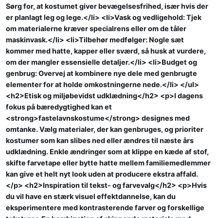
Sørg for, at kostumet giver bevægelsesfrihed, især hvis der
er planlagt leg og lege.</li> <li>Vask og vedligehold: Tjek
om materialerne kræver specialrens eller om de tåler
maskinvask.</li> <li>Tilbehør medfølger: Nogle sæt
kommer med hatte, kapper eller sværd, så husk at vurdere,
om der mangler essensielle detaljer.</li> <li>Budget og
genbrug: Overvej at kombinere nye dele med genbrugte
elementer for at holde omkostningerne nede.</li> </ul>
<h2>Etisk og miljøbevidst udklædning</h2> <p>I dagens
fokus på bæredygtighed kan et
<strong>fastelavnskostume</strong> designes med
omtanke. Vælg materialer, der kan genbruges, og prioriter
kostumer som kan slibes ned eller ændres til næste års
udklædning. Enkle ændringer som at klippe en kæde af stof,
skifte farvetape eller bytte hatte mellem familiemedlemmer
kan give et helt nyt look uden at producere ekstra affald.
</p> <h2>Inspiration til tekst- og farvevalg</h2> <p>Hvis
du vil have en stærk visuel effektdannelse, kan du
eksperimentere med kontrasterende farver og forskellige