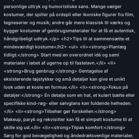
personlige uttryk og humoristiske sans. Mange vælger
kostumer, der spiller på ordspil eller ikoniske figurer fra film,
tegneserier og musik; andre går mere klassisk til værks og
bygger kostumer af genbrugsmaterialer for at få et autentisk,
håndgribeligt udtryk.</p> <h2>Tips til at sammensætte et
mindeværdigt kostume</h2> <ul> <li><strong>Planlæg
tidligt:</strong> Start med en overordnet idé og saml
materialer i løbet af ugerne op til fastelavn.</li> <li>
<strong>Brug genbrug:</strong> Gentagelse af
eksisterende tøjstykker og små detaljer kan give et unikt
look uden at koste en formue.</li> <li><strong>Fokus på
detaljer:</strong> En detalje som en hat, et kulørt bælte eller
specifikke kind-røg- eller sølvglans kan fuldende helheden.
</li> <li><strong>Tilbehør gør forskellen:</strong>
Makeup, paryk og rekvisitter kan få et simpelt kostume til at
skille sig ud.</li> <li><strong>Tilpas komfort:</strong>
Sørg for god bevægelighed og åndedrætsvenlige materialer,