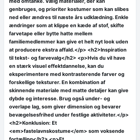
med omtanke. Vælg materialer, der kan
genbruges, og prioriter kostumer som kan slibes
ned eller ændres til næste års udklædning. Enkle
ændringer som at klippe en kæde af stof, skifte
farvetape eller bytte hatte mellem
familiemedlemmer kan give et helt nyt look uden
at producere ekstra affald.</p> <h2>Inspiration
til tekst- og farvevalg</h2> <p>Hvis du vil have
en stærk visuel effektdannelse, kan du
eksperimentere med kontrasterende farver og
forskellige teksturer. En kombination af
skinnende materiale med matte detaljer kan give
dybde og interesse. Brug også under- og
overlape lag, som giver dimension og bevarer
bevægelsesfrihed under festlige aktiviteter.</p>
<h2>Konklusion: Et
<em>fastelavnskostume</em> som voksende
fortælling</h2> <p>Et