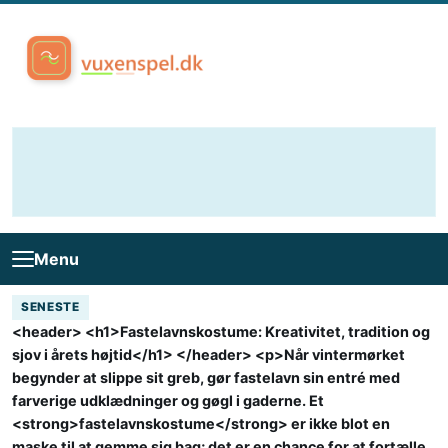
Skip to content
Menu
SENESTE
<header> <h1>Fastelavnskostume: Kreativitet, tradition og
sjov i årets højtid</h1> </header> <p>Når vintermørket
begynder at slippe sit greb, gør fastelavn sin entré med
farverige udklædninger og gøgl i gaderne. Et
<strong>fastelavnskostume</strong> er ikke blot en
maske til at gemme sig bag; det er en chance for at fortælle