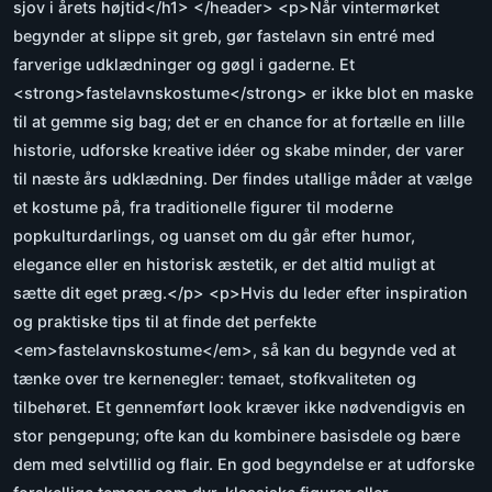
sjov i årets højtid</h1> </header> <p>Når vintermørket
begynder at slippe sit greb, gør fastelavn sin entré med
farverige udklædninger og gøgl i gaderne. Et
<strong>fastelavnskostume</strong> er ikke blot en maske
til at gemme sig bag; det er en chance for at fortælle en lille
historie, udforske kreative idéer og skabe minder, der varer
til næste års udklædning. Der findes utallige måder at vælge
et kostume på, fra traditionelle figurer til moderne
popkulturdarlings, og uanset om du går efter humor,
elegance eller en historisk æstetik, er det altid muligt at
sætte dit eget præg.</p> <p>Hvis du leder efter inspiration
og praktiske tips til at finde det perfekte
<em>fastelavnskostume</em>, så kan du begynde ved at
tænke over tre kernenegler: temaet, stofkvaliteten og
tilbehøret. Et gennemført look kræver ikke nødvendigvis en
stor pengepung; ofte kan du kombinere basisdele og bære
dem med selvtillid og flair. En god begyndelse er at udforske