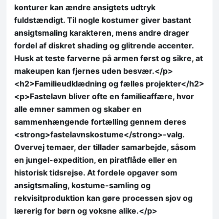
konturer kan ændre ansigtets udtryk
fuldstændigt. Til nogle kostumer giver bastant
ansigtsmaling karakteren, mens andre drager
fordel af diskret shading og glitrende accenter.
Husk at teste farverne på armen først og sikre, at
makeupen kan fjernes uden besvær.</p>
<h2>Familieudklædning og fælles projekter</h2>
<p>Fastelavn bliver ofte en familieaffære, hvor
alle emner sammen og skaber en
sammenhængende fortælling gennem deres
<strong>fastelavnskostume</strong>-valg.
Overvej temaer, der tillader samarbejde, såsom
en jungel-expedition, en piratflåde eller en
historisk tidsrejse. At fordele opgaver som
ansigtsmaling, kostume-samling og
rekvisitproduktion kan gøre processen sjov og
lærerig for børn og voksne alike.</p>