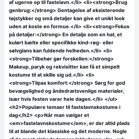
af ugerne op til fastelavn.</li> <li><strong>Brug
genbrug:</strong> Gentagelse af eksisterende
tøjstykker og små detaljer kan give et unikt look
uden at koste en formue.</li> <li><strong>Fokus
på detaljer:</strong> En detalje som en hat, et
kulørt bælte eller specifikke kind-røg- eller
sølvglans kan fuldende helheden.</li> <li>
<strong>Tilbehør gør forskellen:</strong>
Makeup, paryk og rekvisitter kan få et simpelt
kostume til at skille sig ud.</li> <li>
<strong>Tilpas komfort:</strong> Sørg for god
bevægelighed og åndedrætsvenlige materialer,
især hvis festen varer hele dagen.</li> </ul>
<h2>Populære temaer til fastelavnskostume i
dag</h2> <p>Når man vælger et
<em>fastelavnskostume</em>, er der altid plads
til at blande det klassiske og det moderne. Nogle