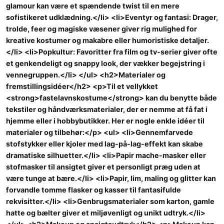
glamour kan være et spændende twist til en mere
sofistikeret udklædning.</li> <li>Eventyr og fantasi: Drager,
trolde, feer og magiske væsener giver rig mulighed for
kreative kostumer og makabre eller humoristiske detaljer.
</li> <li>Popkultur: Favoritter fra film og tv-serier giver ofte
et genkendeligt og snappy look, der vækker begejstring i
vennegruppen.</li> </ul> <h2>Materialer og
fremstillingsidéer</h2> <p>Til et vellykket
<strong>fastelavnskostume</strong> kan du benytte både
tekstiler og håndværksmaterialer, der er nemme at få fat i
hjemme eller i hobbybutikker. Her er nogle enkle idéer til
materialer og tilbehør:</p> <ul> <li>Gennemfarvede
stofstykker eller kjoler med lag-på-lag-effekt kan skabe
dramatiske silhuetter.</li> <li>Papir mache-masker eller
stofmasker til ansigtet giver et personligt præg uden at
være tunge at bære.</li> <li>Papir, lim, maling og glitter kan
forvandle tomme flasker og kasser til fantasifulde
rekvisitter.</li> <li>Genbrugsmaterialer som karton, gamle
hatte og bælter giver et miljøvenligt og unikt udtryk.</li>