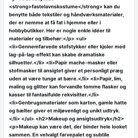
<strong>fastelavnskostume</strong> kan du
benytte både tekstiler og håndværksmaterialer,
der er nemme at få fat i hjemme eller i
hobbybutikker. Her er nogle enkle idéer til
materialer og tilbehør:</p> <ul>
<li>Gennemfarvede stofstykker eller kjoler med
lag-på-lag-effekt kan skabe dramatiske
silhuetter.</li> <li>Papir mache-masker eller
stofmasker til ansigtet giver et personligt præg
uden at være tunge at bære.</li> <li>Papir, lim,
maling og glitter kan forvandle tomme flasker og
kasser til fantasifulde rekvisitter.</li>
<li>Genbrugsmaterialer som karton, gamle hatte
og bælter giver et miljøvenligt og unikt udtryk.
</li> </ul> <h2>Makeup og ansigtsudtryk</h2>
<p>Makeup kan være det, der binder hele looket
sammen. En velvalgt farvepalet og subtile