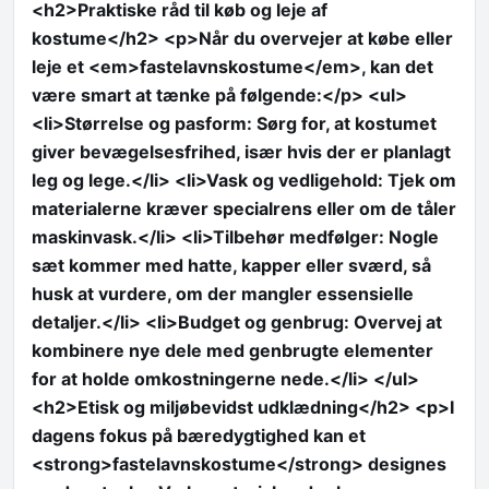
<h2>Praktiske råd til køb og leje af
kostume</h2> <p>Når du overvejer at købe eller
leje et <em>fastelavnskostume</em>, kan det
være smart at tænke på følgende:</p> <ul>
<li>Størrelse og pasform: Sørg for, at kostumet
giver bevægelsesfrihed, især hvis der er planlagt
leg og lege.</li> <li>Vask og vedligehold: Tjek om
materialerne kræver specialrens eller om de tåler
maskinvask.</li> <li>Tilbehør medfølger: Nogle
sæt kommer med hatte, kapper eller sværd, så
husk at vurdere, om der mangler essensielle
detaljer.</li> <li>Budget og genbrug: Overvej at
kombinere nye dele med genbrugte elementer
for at holde omkostningerne nede.</li> </ul>
<h2>Etisk og miljøbevidst udklædning</h2> <p>I
dagens fokus på bæredygtighed kan et
<strong>fastelavnskostume</strong> designes