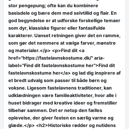
stor pengepung; ofte kan du kombinere
basisdele og bære dem med selvtillid og flair. En
god begyndelse er at udforske forskellige temaer
som dyr, klassiske figurer eller fantasifulde
karakterer. Uanset retningen giver det en ramme,
som gør det nemmere at vælge farver, mønstre
og materialer.</p> <p>Find dit <a
href="https://fastelavnskostume.dk/" aria-
label="Find dit fastelavnskostume her">Find dit
fastelavnskostume her</a> og lad dig inspirere af
et bredt udvalg som passer til både børn og
voksne. Ligesom fastelavnens traditioner, kan
udklædningen være familieaktiviteter, hvor alle i
huset bidrager med kreative ideer og fremstiller
tilbehør sammen. Det er netop den fælles
oplevelse, der giver festen en særlig varme og
glæde.</p> <h2>Historiske rødder og nutidens