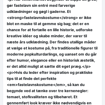
gør fastelavn sin entré med farverige
udklædninger og gøgl i gaderne. Et
<strong>fastelavnskostume</strong> er ikke
blot en maske til at gemme sig bag; det er en
chance for at fortælle en lille historie, udforske
kreative idéer og skabe minder, der varer til
næste års udklædning. Der findes utallige måder
at vælge et kostume på, fra traditionelle figurer til
moderne popkulturdarlings, og uanset om du går
efter humor, elegance eller en historisk æstetik,
er det altid muligt at sætte dit eget præg.</p>
<p>Hvis du leder efter inspiration og praktiske
tips til at finde det perfekte
<em>fastelavnskostume</em>, så kan du
begynde ved at tænke over tre kernenegler:
temaet, stofkvaliteten og tilbehøret. Et
gennemført look kræver ikke nødvendigvis en