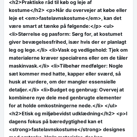
<h2>Praktiske råd til køb og leje af
kostume</h2> <p>Når du overvejer at købe eller
leje et <em>fastelavnskostume</em>, kan det
være smart at tænke på følgende:</p> <ul>
<li>Størrelse og pasform: Sørg for, at kostumet
giver bevægelsesfrihed, især hvis der er planlagt
leg og lege.</li> <li>Vask og vedligehold: Tjek om
materialerne kræver specialrens eller om de tåler
maskinvask.</li> <li>Tilbehør medfølger: Nogle
sæt kommer med hatte, kapper eller sværd, så
husk at vurdere, om der mangler essensielle
detaljer.</li> <li>Budget og genbrug: Overvej at
kombinere nye dele med genbrugte elementer
for at holde omkostningerne nede.</li> </ul>
<h2>Etisk og miljøbevidst udklædning</h2> <p>I
dagens fokus på bæredygtighed kan et
<strong>fastelavnskostume</strong> designes