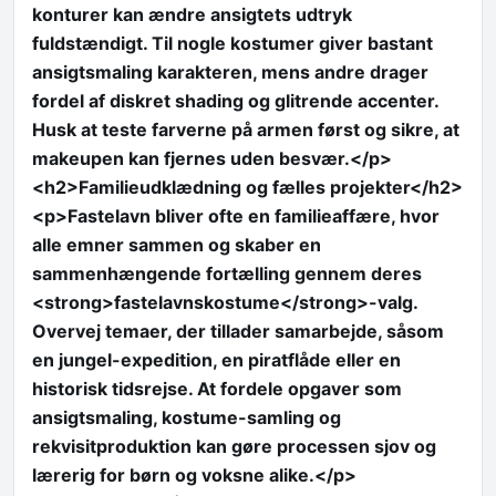
konturer kan ændre ansigtets udtryk
fuldstændigt. Til nogle kostumer giver bastant
ansigtsmaling karakteren, mens andre drager
fordel af diskret shading og glitrende accenter.
Husk at teste farverne på armen først og sikre, at
makeupen kan fjernes uden besvær.</p>
<h2>Familieudklædning og fælles projekter</h2>
<p>Fastelavn bliver ofte en familieaffære, hvor
alle emner sammen og skaber en
sammenhængende fortælling gennem deres
<strong>fastelavnskostume</strong>-valg.
Overvej temaer, der tillader samarbejde, såsom
en jungel-expedition, en piratflåde eller en
historisk tidsrejse. At fordele opgaver som
ansigtsmaling, kostume-samling og
rekvisitproduktion kan gøre processen sjov og
lærerig for børn og voksne alike.</p>