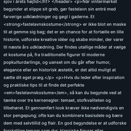
sjov i årets højtid</h1> </header> <p>Når vintermørket
begynder at slippe sit greb, gør fastelavn sin entré med
farverige udklædninger og gøgl i gaderne. Et
<strong>fastelavnskostume</strong> er ikke blot en maske
til at gemme sig bag; det er en chance for at fortælle en lille
historie, udforske kreative idéer og skabe minder, der varer
til næste års udklædning. Der findes utallige måder at vælge
et kostume på, fra traditionelle figurer til moderne
popkulturdarlings, og uanset om du går efter humor,
elegance eller en historisk æstetik, er det altid muligt at
sætte dit eget præg.</p> <p>Hvis du leder efter inspiration
og praktiske tips til at finde det perfekte
<em>fastelavnskostume</em>, så kan du begynde ved at
tænke over tre kernenegler: temaet, stofkvaliteten og
tilbehøret. Et gennemført look kræver ikke nødvendigvis en
stor pengepung; ofte kan du kombinere basisdele og bære
dem med selvtillid og flair. En god begyndelse er at udforske
forskellige temaer som dyr, klassiske figurer eller