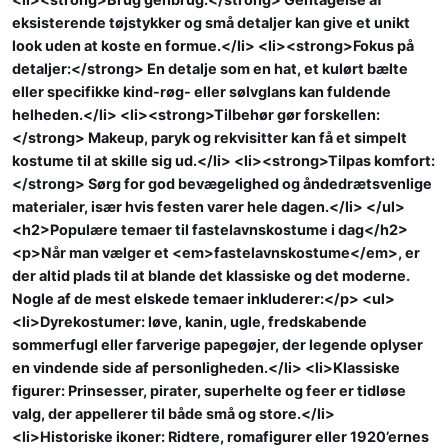
eksisterende tøjstykker og små detaljer kan give et unikt
look uden at koste en formue.</li> <li><strong>Fokus på
detaljer:</strong> En detalje som en hat, et kulørt bælte
eller specifikke kind-røg- eller sølvglans kan fuldende
helheden.</li> <li><strong>Tilbehør gør forskellen:
</strong> Makeup, paryk og rekvisitter kan få et simpelt
kostume til at skille sig ud.</li> <li><strong>Tilpas komfort:
</strong> Sørg for god bevægelighed og åndedrætsvenlige
materialer, især hvis festen varer hele dagen.</li> </ul>
<h2>Populære temaer til fastelavnskostume i dag</h2>
<p>Når man vælger et <em>fastelavnskostume</em>, er
der altid plads til at blande det klassiske og det moderne.
Nogle af de mest elskede temaer inkluderer:</p> <ul>
<li>Dyrekostumer: løve, kanin, ugle, fredskabende
sommerfugl eller farverige papegøjer, der legende oplyser
en vindende side af personligheden.</li> <li>Klassiske
figurer: Prinsesser, pirater, superhelte og feer er tidløse
valg, der appellerer til både små og store.</li>
<li>Historiske ikoner: Ridtere, romafigurer eller 1920’ernes