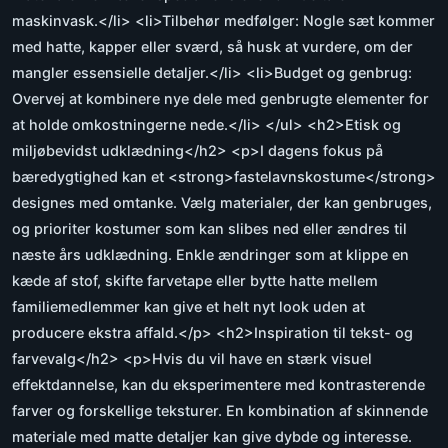
maskinvask.</li> <li>Tilbehør medfølger: Nogle sæt kommer
med hatte, kapper eller sværd, så husk at vurdere, om der
mangler essensielle detaljer.</li> <li>Budget og genbrug:
Overvej at kombinere nye dele med genbrugte elementer for
at holde omkostningerne nede.</li> </ul> <h2>Etisk og
miljøbevidst udklædning</h2> <p>I dagens fokus på
bæredygtighed kan et <strong>fastelavnskostume</strong>
designes med omtanke. Vælg materialer, der kan genbruges,
og prioriter kostumer som kan slibes ned eller ændres til
næste års udklædning. Enkle ændringer som at klippe en
kæde af stof, skifte farvetape eller bytte hatte mellem
familiemedlemmer kan give et helt nyt look uden at
producere ekstra affald.</p> <h2>Inspiration til tekst- og
farvevalg</h2> <p>Hvis du vil have en stærk visuel
effektdannelse, kan du eksperimentere med kontrasterende
farver og forskellige teksturer. En kombination af skinnende
materiale med matte detaljer kan give dybde og interesse.