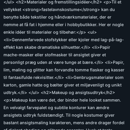
</ul> <h2>Materialer og fremstillingsidéer</h2> <p>Til et
vellykket <strong>fastelavnskostume</strong> kan du
benytte både tekstiler og håndværksmaterialer, der er
nemme at få fat i hjemme eller i hobbybutikker. Her er nogle
enkle idéer til materialer og tilbehør:</p> <ul>
<li>Gennemfarvede stofstykker eller kjoler med lag-på-lag-
effekt kan skabe dramatiske silhuetter.</li> <li>Papir
mache-masker eller stofmasker til ansigtet giver et
personligt præg uden at være tunge at bære.</li> <li>Papir,
lim, maling og glitter kan forvandle tomme flasker og kasser
til fantasifulde rekvisitter.</li> <li>Genbrugsmaterialer som
karton, gamle hatte og bælter giver et miljøvenligt og unikt
udtryk.</li> </ul> <h2>Makeup og ansigtsudtryk</h2>
<p>Makeup kan være det, der binder hele looket sammen.
En velvalgt farvepalet og subtile konturer kan ændre
ansigtets udtryk fuldstændigt. Til nogle kostumer giver
bastant ansigtsmaling karakteren, mens andre drager fordel