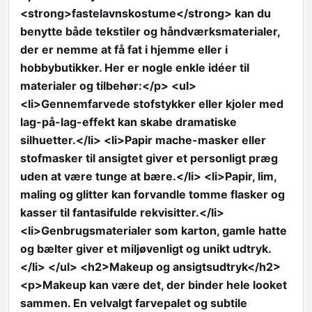
<strong>fastelavnskostume</strong> kan du
benytte både tekstiler og håndværksmaterialer,
der er nemme at få fat i hjemme eller i
hobbybutikker. Her er nogle enkle idéer til
materialer og tilbehør:</p> <ul>
<li>Gennemfarvede stofstykker eller kjoler med
lag-på-lag-effekt kan skabe dramatiske
silhuetter.</li> <li>Papir mache-masker eller
stofmasker til ansigtet giver et personligt præg
uden at være tunge at bære.</li> <li>Papir, lim,
maling og glitter kan forvandle tomme flasker og
kasser til fantasifulde rekvisitter.</li>
<li>Genbrugsmaterialer som karton, gamle hatte
og bælter giver et miljøvenligt og unikt udtryk.
</li> </ul> <h2>Makeup og ansigtsudtryk</h2>
<p>Makeup kan være det, der binder hele looket
sammen. En velvalgt farvepalet og subtile