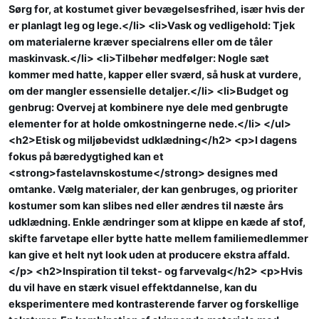
Sørg for, at kostumet giver bevægelsesfrihed, især hvis der
er planlagt leg og lege.</li> <li>Vask og vedligehold: Tjek
om materialerne kræver specialrens eller om de tåler
maskinvask.</li> <li>Tilbehør medfølger: Nogle sæt
kommer med hatte, kapper eller sværd, så husk at vurdere,
om der mangler essensielle detaljer.</li> <li>Budget og
genbrug: Overvej at kombinere nye dele med genbrugte
elementer for at holde omkostningerne nede.</li> </ul>
<h2>Etisk og miljøbevidst udklædning</h2> <p>I dagens
fokus på bæredygtighed kan et
<strong>fastelavnskostume</strong> designes med
omtanke. Vælg materialer, der kan genbruges, og prioriter
kostumer som kan slibes ned eller ændres til næste års
udklædning. Enkle ændringer som at klippe en kæde af stof,
skifte farvetape eller bytte hatte mellem familiemedlemmer
kan give et helt nyt look uden at producere ekstra affald.
</p> <h2>Inspiration til tekst- og farvevalg</h2> <p>Hvis
du vil have en stærk visuel effektdannelse, kan du
eksperimentere med kontrasterende farver og forskellige