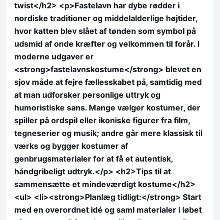
twist</h2> <p>Fastelavn har dybe rødder i
nordiske traditioner og middelalderlige højtider,
hvor katten blev slået af tønden som symbol på
udsmid af onde kræfter og velkommen til forår. I
moderne udgaver er
<strong>fastelavnskostume</strong> blevet en
sjov måde at fejre fællesskabet på, samtidig med
at man udforsker personlige uttryk og
humoristiske sans. Mange vælger kostumer, der
spiller på ordspil eller ikoniske figurer fra film,
tegneserier og musik; andre går mere klassisk til
værks og bygger kostumer af
genbrugsmaterialer for at få et autentisk,
håndgribeligt udtryk.</p> <h2>Tips til at
sammensætte et mindeværdigt kostume</h2>
<ul> <li><strong>Planlæg tidligt:</strong> Start
med en overordnet idé og saml materialer i løbet