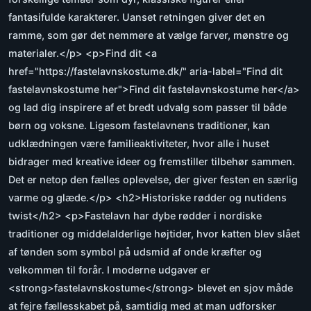
fantasifulde karakterer. Uanset retningen giver det en
ramme, som gør det nemmere at vælge farver, mønstre og
materialer.</p> <p>Find dit <a
href="https://fastelavnskostume.dk/" aria-label="Find dit
fastelavnskostume her">Find dit fastelavnskostume her</a>
og lad dig inspirere af et bredt udvalg som passer til både
børn og voksne. Ligesom fastelavnens traditioner, kan
udklædningen være familieaktiviteter, hvor alle i huset
bidrager med kreative ideer og fremstiller tilbehør sammen.
Det er netop den fælles oplevelse, der giver festen en særlig
varme og glæde.</p> <h2>Historiske rødder og nutidens
twist</h2> <p>Fastelavn har dybe rødder i nordiske
traditioner og middelalderlige højtider, hvor katten blev slået
af tønden som symbol på udsmid af onde kræfter og
velkommen til forår. I moderne udgaver er
<strong>fastelavnskostume</strong> blevet en sjov måde
at fejre fællesskabet på, samtidig med at man udforsker