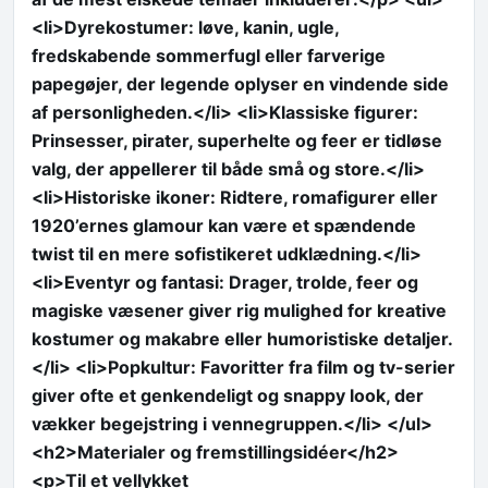
<li>Dyrekostumer: løve, kanin, ugle,
fredskabende sommerfugl eller farverige
papegøjer, der legende oplyser en vindende side
af personligheden.</li> <li>Klassiske figurer:
Prinsesser, pirater, superhelte og feer er tidløse
valg, der appellerer til både små og store.</li>
<li>Historiske ikoner: Ridtere, romafigurer eller
1920’ernes glamour kan være et spændende
twist til en mere sofistikeret udklædning.</li>
<li>Eventyr og fantasi: Drager, trolde, feer og
magiske væsener giver rig mulighed for kreative
kostumer og makabre eller humoristiske detaljer.
</li> <li>Popkultur: Favoritter fra film og tv-serier
giver ofte et genkendeligt og snappy look, der
vækker begejstring i vennegruppen.</li> </ul>
<h2>Materialer og fremstillingsidéer</h2>
<p>Til et vellykket