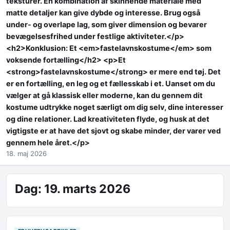
teksturer. En kombination af skinnende materiale med
matte detaljer kan give dybde og interesse. Brug også
under- og overlape lag, som giver dimension og bevarer
bevægelsesfrihed under festlige aktiviteter.</p>
<h2>Konklusion: Et <em>fastelavnskostume</em> som
voksende fortælling</h2> <p>Et
<strong>fastelavnskostume</strong> er mere end tøj. Det
er en fortælling, en leg og et fællesskab i et. Uanset om du
vælger at gå klassisk eller moderne, kan du gennem dit
kostume udtrykke noget særligt om dig selv, dine interesser
og dine relationer. Lad kreativiteten flyde, og husk at det
vigtigste er at have det sjovt og skabe minder, der varer ved
gennem hele året.</p>
18. maj 2026
Dag:
19. marts 2026