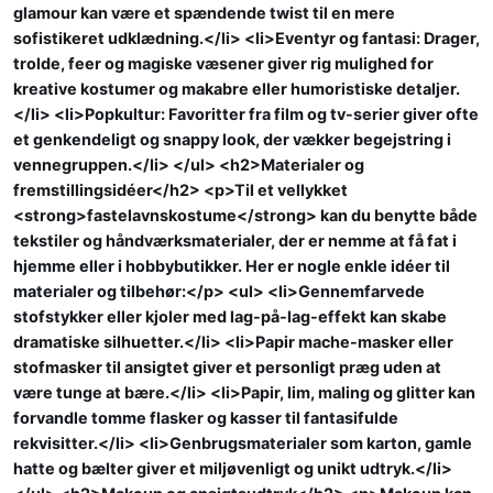
glamour kan være et spændende twist til en mere
sofistikeret udklædning.</li> <li>Eventyr og fantasi: Drager,
trolde, feer og magiske væsener giver rig mulighed for
kreative kostumer og makabre eller humoristiske detaljer.
</li> <li>Popkultur: Favoritter fra film og tv-serier giver ofte
et genkendeligt og snappy look, der vækker begejstring i
vennegruppen.</li> </ul> <h2>Materialer og
fremstillingsidéer</h2> <p>Til et vellykket
<strong>fastelavnskostume</strong> kan du benytte både
tekstiler og håndværksmaterialer, der er nemme at få fat i
hjemme eller i hobbybutikker. Her er nogle enkle idéer til
materialer og tilbehør:</p> <ul> <li>Gennemfarvede
stofstykker eller kjoler med lag-på-lag-effekt kan skabe
dramatiske silhuetter.</li> <li>Papir mache-masker eller
stofmasker til ansigtet giver et personligt præg uden at
være tunge at bære.</li> <li>Papir, lim, maling og glitter kan
forvandle tomme flasker og kasser til fantasifulde
rekvisitter.</li> <li>Genbrugsmaterialer som karton, gamle
hatte og bælter giver et miljøvenligt og unikt udtryk.</li>