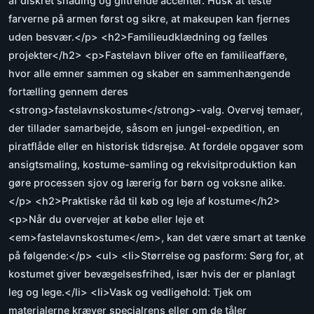
af diskret shading og glitrende accenter. Husk at teste
farverne på armen først og sikre, at makeupen kan fjernes
uden besvær.</p> <h2>Familieudklædning og fælles
projekter</h2> <p>Fastelavn bliver ofte en familieaffære,
hvor alle emner sammen og skaber en sammenhængende
fortælling gennem deres
<strong>fastelavnskostume</strong>-valg. Overvej temaer,
der tillader samarbejde, såsom en jungel-expedition, en
piratflåde eller en historisk tidsrejse. At fordele opgaver som
ansigtsmaling, kostume-samling og rekvisitproduktion kan
gøre processen sjov og lærerig for børn og voksne alike.
</p> <h2>Praktiske råd til køb og leje af kostume</h2>
<p>Når du overvejer at købe eller leje et
<em>fastelavnskostume</em>, kan det være smart at tænke
på følgende:</p> <ul> <li>Størrelse og pasform: Sørg for, at
kostumet giver bevægelsesfrihed, især hvis der er planlagt
leg og lege.</li> <li>Vask og vedligehold: Tjek om
materialerne kræver specialrens eller om de tåler