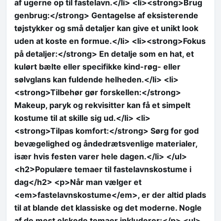
af ugerne op til fastelavn.</li> <li><strong>Brug
genbrug:</strong> Gentagelse af eksisterende
tøjstykker og små detaljer kan give et unikt look
uden at koste en formue.</li> <li><strong>Fokus
på detaljer:</strong> En detalje som en hat, et
kulørt bælte eller specifikke kind-røg- eller
sølvglans kan fuldende helheden.</li> <li>
<strong>Tilbehør gør forskellen:</strong>
Makeup, paryk og rekvisitter kan få et simpelt
kostume til at skille sig ud.</li> <li>
<strong>Tilpas komfort:</strong> Sørg for god
bevægelighed og åndedrætsvenlige materialer,
især hvis festen varer hele dagen.</li> </ul>
<h2>Populære temaer til fastelavnskostume i
dag</h2> <p>Når man vælger et
<em>fastelavnskostume</em>, er der altid plads
til at blande det klassiske og det moderne. Nogle
af de mest elskede temaer inkluderer:</p> <ul>