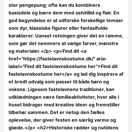
stor pengepung; ofte kan du kombinere
basisdele og bære dem med selvtillid og flair. En
god begyndelse er at udforske forskellige temaer
som dyr, klassiske figurer eller fantasifulde
karakterer. Uanset retningen giver det en ramme,
som gør det nemmere at vælge farver, mønstre
og materialer.</p> <p>Find dit <a
href="https://fastelavnskostume.dk/" aria-
label="Find dit fastelavnskostume her">Find dit
fastelavnskostume her</a> og lad dig inspirere af
et bredt udvalg som passer til både børn og
voksne. Ligesom fastelavnens traditioner, kan
udklædningen være familieaktiviteter, hvor alle i
huset bidrager med kreative ideer og fremstiller
tilbehør sammen. Det er netop den fælles
oplevelse, der giver festen en særlig varme og
glæde.</p> <h2>Historiske rødder og nutidens