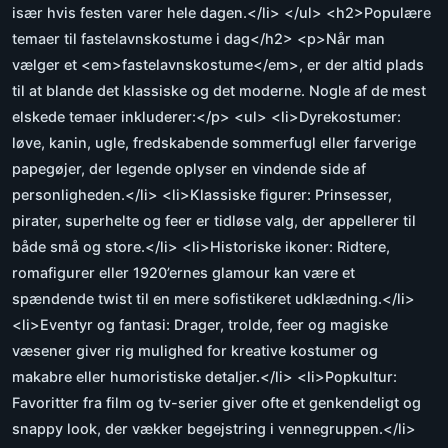
især hvis festen varer hele dagen.</li> </ul> <h2>Populære
temaer til fastelavnskostume i dag</h2> <p>Når man
vælger et <em>fastelavnskostume</em>, er der altid plads
til at blande det klassiske og det moderne. Nogle af de mest
elskede temaer inkluderer:</p> <ul> <li>Dyrekostumer:
løve, kanin, ugle, fredskabende sommerfugl eller farverige
papegøjer, der legende oplyser en vindende side af
personligheden.</li> <li>Klassiske figurer: Prinsesser,
pirater, superhelte og feer er tidløse valg, der appellerer til
både små og store.</li> <li>Historiske ikoner: Ridtere,
romafigurer eller 1920’ernes glamour kan være et
spændende twist til en mere sofistikeret udklædning.</li>
<li>Eventyr og fantasi: Drager, trolde, feer og magiske
væsener giver rig mulighed for kreative kostumer og
makabre eller humoristiske detaljer.</li> <li>Popkultur:
Favoritter fra film og tv-serier giver ofte et genkendeligt og
snappy look, der vækker begejstring i vennegruppen.</li>