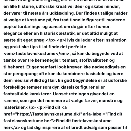
en lille historie, udforske kreative idéer og skabe minder,
der varer til næste års udklædning. Der findes utallige måder
at vælge et kostume på, fra traditionelle figurer til moderne
popkulturdarlings, og uanset om du går efter humor,
elegance eller en historisk æstetik, er det altid muligt at
sætte dit eget præg.</p> <p>Hvis du leder efter inspiration
og praktiske tips til at finde det perfekte
<em>fastelavnskostume</em>, så kan du begynde ved at
tænke over tre kernenegler: temaet, stofkvaliteten og
tilbehøret. Et gennemført look kræver ikke nødvendigvis en
stor pengepung; ofte kan du kombinere basisdele og bære
dem med selvtillid og flair. En god begyndelse er at udforske
forskellige temaer som dyr, klassiske figurer eller
fantasifulde karakterer. Uanset retningen giver det en
ramme, som gør det nemmere at vælge farver, mønstre og
materialer.</p> <p>Find dit <a
href="https://fastelavnskostume.dk/" aria-label="Find dit
fastelavnskostume her">Find dit fastelavnskostume
her</a> og lad dig inspirere af et bredt udvalg som passer til