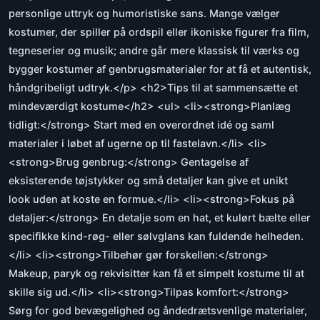
personlige uttryk og humoristiske sans. Mange vælger
kostumer, der spiller på ordspil eller ikoniske figurer fra film,
tegneserier og musik; andre går mere klassisk til værks og
bygger kostumer af genbrugsmaterialer for at få et autentisk,
håndgribeligt udtryk.</p> <h2>Tips til at sammensætte et
mindeværdigt kostume</h2> <ul> <li><strong>Planlæg
tidligt:</strong> Start med en overordnet idé og saml
materialer i løbet af ugerne op til fastelavn.</li> <li>
<strong>Brug genbrug:</strong> Gentagelse af
eksisterende tøjstykker og små detaljer kan give et unikt
look uden at koste en formue.</li> <li><strong>Fokus på
detaljer:</strong> En detalje som en hat, et kulørt bælte eller
specifikke kind-røg- eller sølvglans kan fuldende helheden.
</li> <li><strong>Tilbehør gør forskellen:</strong>
Makeup, paryk og rekvisitter kan få et simpelt kostume til at
skille sig ud.</li> <li><strong>Tilpas komfort:</strong>
Sørg for god bevægelighed og åndedrætsvenlige materialer,