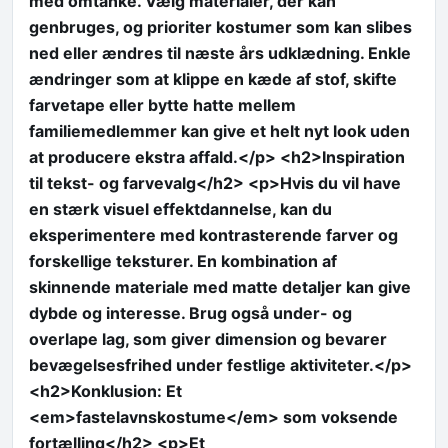
med omtanke. Vælg materialer, der kan
genbruges, og prioriter kostumer som kan slibes
ned eller ændres til næste års udklædning. Enkle
ændringer som at klippe en kæde af stof, skifte
farvetape eller bytte hatte mellem
familiemedlemmer kan give et helt nyt look uden
at producere ekstra affald.</p> <h2>Inspiration
til tekst- og farvevalg</h2> <p>Hvis du vil have
en stærk visuel effektdannelse, kan du
eksperimentere med kontrasterende farver og
forskellige teksturer. En kombination af
skinnende materiale med matte detaljer kan give
dybde og interesse. Brug også under- og
overlape lag, som giver dimension og bevarer
bevægelsesfrihed under festlige aktiviteter.</p>
<h2>Konklusion: Et
<em>fastelavnskostume</em> som voksende
fortælling</h2> <p>Et