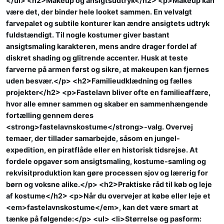
</ul> <h2>Makeup og ansigtsudtryk</h2> <p>Makeup kan
være det, der binder hele looket sammen. En velvalgt
farvepalet og subtile konturer kan ændre ansigtets udtryk
fuldstændigt. Til nogle kostumer giver bastant
ansigtsmaling karakteren, mens andre drager fordel af
diskret shading og glitrende accenter. Husk at teste
farverne på armen først og sikre, at makeupen kan fjernes
uden besvær.</p> <h2>Familieudklædning og fælles
projekter</h2> <p>Fastelavn bliver ofte en familieaffære,
hvor alle emner sammen og skaber en sammenhængende
fortælling gennem deres
<strong>fastelavnskostume</strong>-valg. Overvej
temaer, der tillader samarbejde, såsom en jungel-
expedition, en piratflåde eller en historisk tidsrejse. At
fordele opgaver som ansigtsmaling, kostume-samling og
rekvisitproduktion kan gøre processen sjov og lærerig for
børn og voksne alike.</p> <h2>Praktiske råd til køb og leje
af kostume</h2> <p>Når du overvejer at købe eller leje et
<em>fastelavnskostume</em>, kan det være smart at
tænke på følgende:</p> <ul> <li>Størrelse og pasform: