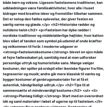
både børn og voksne. Ligesom fastelavnens traditioner, kan
udklædningen være familieaktiviteter, hvor alle i huset
bidrager med kreative ideer og fremstiller tilbehør sammen.
Det er netop den fælles oplevelse, der giver festen en
særlig varme og glæde.</p> <h2>Historiske rødder og
nutidens twist</h2> <p>Fastelavn har dybe rødder i
nordiske traditioner og middelalderlige højtider, hvor katten
blev slået af tønden som symbol på udsmid af onde kræfter
og velkommen til forår. I moderne udgaver er
<strong>fastelavnskostume</strong> blevet en sjov måde
at fejre fællesskabet på, samtidig med at man udforsker
personlige uttryk og humoristiske sans. Mange vælger
kostumer, der spiller på ordspil eller ikoniske figurer fra film,
tegneserier og musik; andre går mere klassisk til værks og
bygger kostumer af genbrugsmaterialer for at få et
autentisk, håndgribeligt udtryk.</p> <h2>Tips til at
sammensætte et mindeværdigt kostume</h2> <ul> <li>
<strong>Planlæg tidligt:</strong> Start med en overordnet
idé og saml materialer i løbet af ugerne op til fastelavn.</li>
<li><strong>Brug genbrug:</strong> Gentagelse af