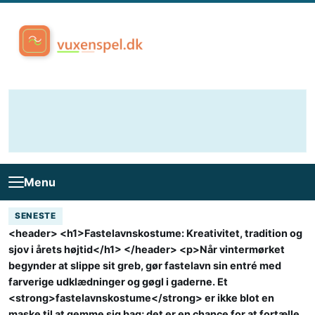
Skip to content
Menu
SENESTE
<header> <h1>Fastelavnskostume: Kreativitet, tradition og
sjov i årets højtid</h1> </header> <p>Når vintermørket
begynder at slippe sit greb, gør fastelavn sin entré med
farverige udklædninger og gøgl i gaderne. Et
<strong>fastelavnskostume</strong> er ikke blot en
maske til at gemme sig bag; det er en chance for at fortælle