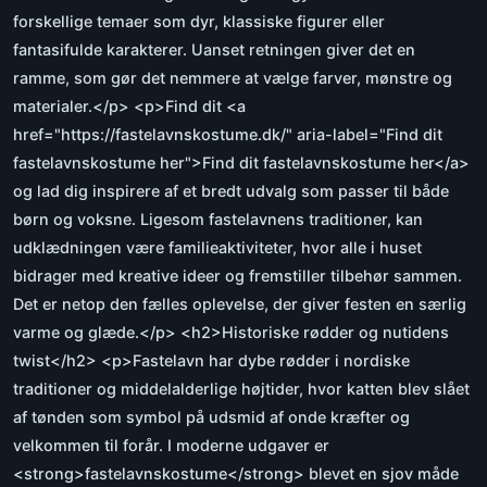
forskellige temaer som dyr, klassiske figurer eller
fantasifulde karakterer. Uanset retningen giver det en
ramme, som gør det nemmere at vælge farver, mønstre og
materialer.</p> <p>Find dit <a
href="https://fastelavnskostume.dk/" aria-label="Find dit
fastelavnskostume her">Find dit fastelavnskostume her</a>
og lad dig inspirere af et bredt udvalg som passer til både
børn og voksne. Ligesom fastelavnens traditioner, kan
udklædningen være familieaktiviteter, hvor alle i huset
bidrager med kreative ideer og fremstiller tilbehør sammen.
Det er netop den fælles oplevelse, der giver festen en særlig
varme og glæde.</p> <h2>Historiske rødder og nutidens
twist</h2> <p>Fastelavn har dybe rødder i nordiske
traditioner og middelalderlige højtider, hvor katten blev slået
af tønden som symbol på udsmid af onde kræfter og
velkommen til forår. I moderne udgaver er
<strong>fastelavnskostume</strong> blevet en sjov måde