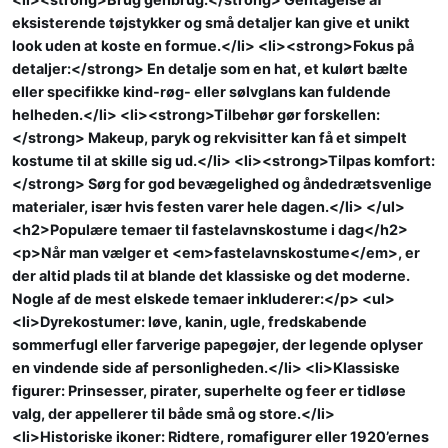
eksisterende tøjstykker og små detaljer kan give et unikt
look uden at koste en formue.</li> <li><strong>Fokus på
detaljer:</strong> En detalje som en hat, et kulørt bælte
eller specifikke kind-røg- eller sølvglans kan fuldende
helheden.</li> <li><strong>Tilbehør gør forskellen:
</strong> Makeup, paryk og rekvisitter kan få et simpelt
kostume til at skille sig ud.</li> <li><strong>Tilpas komfort:
</strong> Sørg for god bevægelighed og åndedrætsvenlige
materialer, især hvis festen varer hele dagen.</li> </ul>
<h2>Populære temaer til fastelavnskostume i dag</h2>
<p>Når man vælger et <em>fastelavnskostume</em>, er
der altid plads til at blande det klassiske og det moderne.
Nogle af de mest elskede temaer inkluderer:</p> <ul>
<li>Dyrekostumer: løve, kanin, ugle, fredskabende
sommerfugl eller farverige papegøjer, der legende oplyser
en vindende side af personligheden.</li> <li>Klassiske
figurer: Prinsesser, pirater, superhelte og feer er tidløse
valg, der appellerer til både små og store.</li>
<li>Historiske ikoner: Ridtere, romafigurer eller 1920’ernes