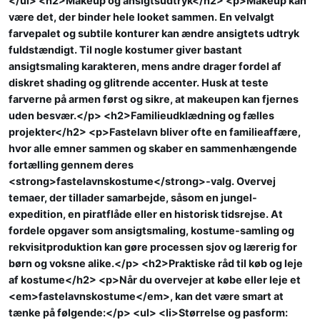
</ul> <h2>Makeup og ansigtsudtryk</h2> <p>Makeup kan
være det, der binder hele looket sammen. En velvalgt
farvepalet og subtile konturer kan ændre ansigtets udtryk
fuldstændigt. Til nogle kostumer giver bastant
ansigtsmaling karakteren, mens andre drager fordel af
diskret shading og glitrende accenter. Husk at teste
farverne på armen først og sikre, at makeupen kan fjernes
uden besvær.</p> <h2>Familieudklædning og fælles
projekter</h2> <p>Fastelavn bliver ofte en familieaffære,
hvor alle emner sammen og skaber en sammenhængende
fortælling gennem deres
<strong>fastelavnskostume</strong>-valg. Overvej
temaer, der tillader samarbejde, såsom en jungel-
expedition, en piratflåde eller en historisk tidsrejse. At
fordele opgaver som ansigtsmaling, kostume-samling og
rekvisitproduktion kan gøre processen sjov og lærerig for
børn og voksne alike.</p> <h2>Praktiske råd til køb og leje
af kostume</h2> <p>Når du overvejer at købe eller leje et
<em>fastelavnskostume</em>, kan det være smart at
tænke på følgende:</p> <ul> <li>Størrelse og pasform: