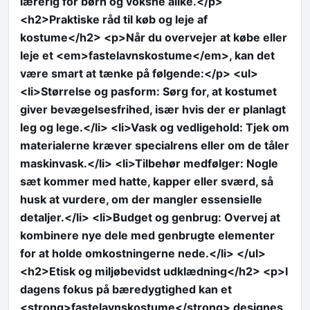
lærerig for børn og voksne alike.</p>
<h2>Praktiske råd til køb og leje af
kostume</h2> <p>Når du overvejer at købe eller
leje et <em>fastelavnskostume</em>, kan det
være smart at tænke på følgende:</p> <ul>
<li>Størrelse og pasform: Sørg for, at kostumet
giver bevægelsesfrihed, især hvis der er planlagt
leg og lege.</li> <li>Vask og vedligehold: Tjek om
materialerne kræver specialrens eller om de tåler
maskinvask.</li> <li>Tilbehør medfølger: Nogle
sæt kommer med hatte, kapper eller sværd, så
husk at vurdere, om der mangler essensielle
detaljer.</li> <li>Budget og genbrug: Overvej at
kombinere nye dele med genbrugte elementer
for at holde omkostningerne nede.</li> </ul>
<h2>Etisk og miljøbevidst udklædning</h2> <p>I
dagens fokus på bæredygtighed kan et
<strong>fastelavnskostume</strong> designes