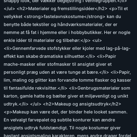
snappy look, der vækker begejstring i vennegruppen.</li>
</ul> <h2>Materialer og fremstillingsidéer</h2> <p>Til et
vellykket <strong>fastelavnskostume</strong> kan du
benytte både tekstiler og håndværksmaterialer, der er
nemme at få fat i hjemme eller i hobbybutikker. Her er nogle
enkle idéer til materialer og tilbehør:</p> <ul>
<li>Gennemfarvede stofstykker eller kjoler med lag-på-lag-
effekt kan skabe dramatiske silhuetter.</li> <li>Papir
mache-masker eller stofmasker til ansigtet giver et
personligt præg uden at være tunge at bære.</li> <li>Papir,
lim, maling og glitter kan forvandle tomme flasker og kasser
til fantasifulde rekvisitter.</li> <li>Genbrugsmaterialer som
karton, gamle hatte og bælter giver et miljøvenligt og unikt
udtryk.</li> </ul> <h2>Makeup og ansigtsudtryk</h2>
<p>Makeup kan være det, der binder hele looket sammen.
En velvalgt farvepalet og subtile konturer kan ændre
ansigtets udtryk fuldstændigt. Til nogle kostumer giver
bastant ansigtsmaling karakteren, mens andre drager fordel