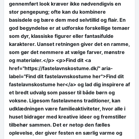
gennemført look kræver ikke nødvendigvis en
stor pengepung; ofte kan du kombinere
basisdele og bære dem med selvtillid og flair. En
god begyndelse er at udforske forskellige temaer
som dyr, klassiske figurer eller fantasifulde
karakterer. Uanset retningen giver det en ramme,
som gør det nemmere at vælge farver, mønstre
og materialer.</p> <p>Find dit <a
href="https://fastelavnskostume.dk/" aria-
label="Find dit fastelavnskostume her">Find dit
fastelavnskostume her</a> og lad dig inspirere af
et bredt udvalg som passer til både børn og
voksne. Ligesom fastelavnens traditioner, kan
udklædningen være familieaktiviteter, hvor alle i
huset bidrager med kreative ideer og fremstiller
tilbehør sammen. Det er netop den fælles
oplevelse, der giver festen en særlig varme og