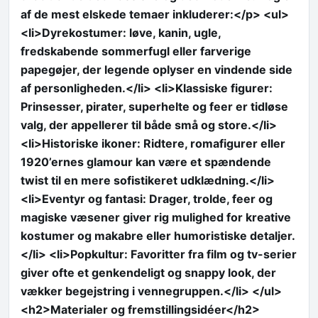
af de mest elskede temaer inkluderer:</p> <ul>
<li>Dyrekostumer: løve, kanin, ugle,
fredskabende sommerfugl eller farverige
papegøjer, der legende oplyser en vindende side
af personligheden.</li> <li>Klassiske figurer:
Prinsesser, pirater, superhelte og feer er tidløse
valg, der appellerer til både små og store.</li>
<li>Historiske ikoner: Ridtere, romafigurer eller
1920’ernes glamour kan være et spændende
twist til en mere sofistikeret udklædning.</li>
<li>Eventyr og fantasi: Drager, trolde, feer og
magiske væsener giver rig mulighed for kreative
kostumer og makabre eller humoristiske detaljer.
</li> <li>Popkultur: Favoritter fra film og tv-serier
giver ofte et genkendeligt og snappy look, der
vækker begejstring i vennegruppen.</li> </ul>
<h2>Materialer og fremstillingsidéer</h2>