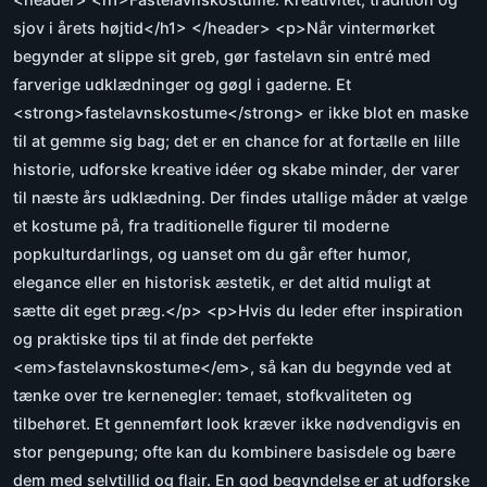
sjov i årets højtid</h1> </header> <p>Når vintermørket
begynder at slippe sit greb, gør fastelavn sin entré med
farverige udklædninger og gøgl i gaderne. Et
<strong>fastelavnskostume</strong> er ikke blot en maske
til at gemme sig bag; det er en chance for at fortælle en lille
historie, udforske kreative idéer og skabe minder, der varer
til næste års udklædning. Der findes utallige måder at vælge
et kostume på, fra traditionelle figurer til moderne
popkulturdarlings, og uanset om du går efter humor,
elegance eller en historisk æstetik, er det altid muligt at
sætte dit eget præg.</p> <p>Hvis du leder efter inspiration
og praktiske tips til at finde det perfekte
<em>fastelavnskostume</em>, så kan du begynde ved at
tænke over tre kernenegler: temaet, stofkvaliteten og
tilbehøret. Et gennemført look kræver ikke nødvendigvis en
stor pengepung; ofte kan du kombinere basisdele og bære
dem med selvtillid og flair. En god begyndelse er at udforske