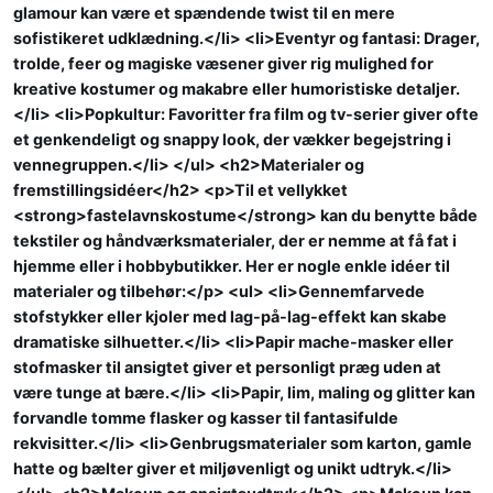
glamour kan være et spændende twist til en mere
sofistikeret udklædning.</li> <li>Eventyr og fantasi: Drager,
trolde, feer og magiske væsener giver rig mulighed for
kreative kostumer og makabre eller humoristiske detaljer.
</li> <li>Popkultur: Favoritter fra film og tv-serier giver ofte
et genkendeligt og snappy look, der vækker begejstring i
vennegruppen.</li> </ul> <h2>Materialer og
fremstillingsidéer</h2> <p>Til et vellykket
<strong>fastelavnskostume</strong> kan du benytte både
tekstiler og håndværksmaterialer, der er nemme at få fat i
hjemme eller i hobbybutikker. Her er nogle enkle idéer til
materialer og tilbehør:</p> <ul> <li>Gennemfarvede
stofstykker eller kjoler med lag-på-lag-effekt kan skabe
dramatiske silhuetter.</li> <li>Papir mache-masker eller
stofmasker til ansigtet giver et personligt præg uden at
være tunge at bære.</li> <li>Papir, lim, maling og glitter kan
forvandle tomme flasker og kasser til fantasifulde
rekvisitter.</li> <li>Genbrugsmaterialer som karton, gamle
hatte og bælter giver et miljøvenligt og unikt udtryk.</li>