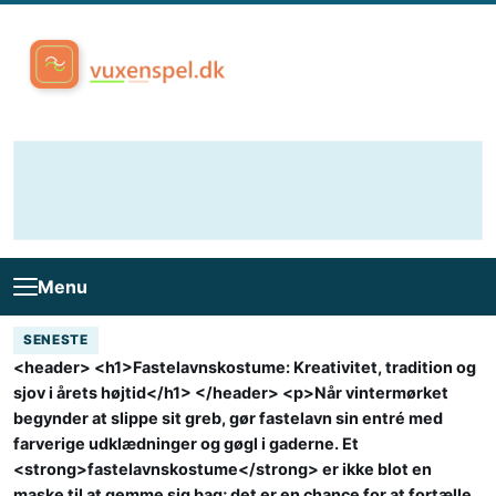
Skip to content
Menu
SENESTE
<header> <h1>Fastelavnskostume: Kreativitet, tradition og
sjov i årets højtid</h1> </header> <p>Når vintermørket
begynder at slippe sit greb, gør fastelavn sin entré med
farverige udklædninger og gøgl i gaderne. Et
<strong>fastelavnskostume</strong> er ikke blot en
maske til at gemme sig bag; det er en chance for at fortælle