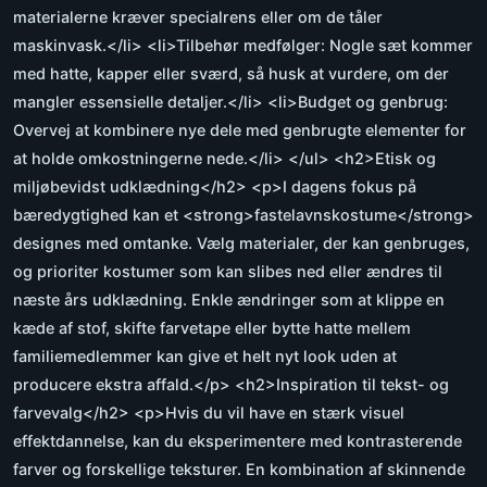
materialerne kræver specialrens eller om de tåler
maskinvask.</li> <li>Tilbehør medfølger: Nogle sæt kommer
med hatte, kapper eller sværd, så husk at vurdere, om der
mangler essensielle detaljer.</li> <li>Budget og genbrug:
Overvej at kombinere nye dele med genbrugte elementer for
at holde omkostningerne nede.</li> </ul> <h2>Etisk og
miljøbevidst udklædning</h2> <p>I dagens fokus på
bæredygtighed kan et <strong>fastelavnskostume</strong>
designes med omtanke. Vælg materialer, der kan genbruges,
og prioriter kostumer som kan slibes ned eller ændres til
næste års udklædning. Enkle ændringer som at klippe en
kæde af stof, skifte farvetape eller bytte hatte mellem
familiemedlemmer kan give et helt nyt look uden at
producere ekstra affald.</p> <h2>Inspiration til tekst- og
farvevalg</h2> <p>Hvis du vil have en stærk visuel
effektdannelse, kan du eksperimentere med kontrasterende
farver og forskellige teksturer. En kombination af skinnende