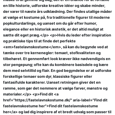
en lille historie, udforske kreative idéer og skabe minder,
der varer til næste års udklædning. Der findes utallige måder
at vælge et kostume på, fra traditionelle figurer til moderne
popkulturdarlings, og uanset om du går efter humor,
elegance eller en historisk æstetik, er det altid muligt at
sætte dit eget præg.</p> <p>Hvis du leder efter inspiration
og praktiske tips til at finde det perfekte
<em>fastelavnskostume</em>, så kan du begynde ved at
tænke over tre kernenegler: temaet, stofkvaliteten og
tilbehøret. Et gennemført look kræver ikke nødvendigvis en
stor pengepung; ofte kan du kombinere basisdele og bære
dem med selvtillid og flair. En god begyndelse er at udforske
forskellige temaer som dyr, klassiske figurer eller
fantasifulde karakterer. Uanset retningen giver det en
ramme, som gør det nemmere at vælge farver, mønstre og
materialer.</p> <p>Find dit <a
href="https://fastelavnskostume.dk/" aria-label="Find dit
fastelavnskostume her">Find dit fastelavnskostume
her</a> og lad dig inspirere af et bredt udvalg som passer til