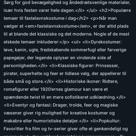
Sørg for god bevægelighed og åndedrætsvenlige materialer,
især hvis festen varer hele dagen.</li> </ul> <h2>Populære
temaer til fastelavnskostume i dag</h2> <p>Når man
vælger et <em>fastelavnskostume</em>, er der altid plads
til at blande det klassiske og det moderne. Nogle af de mest
elskede temaer inkluderer:</p> <ul> <li>Dyrekostumer:
løve, kanin, ugle, fredskabende sommerfugl eller farverige
papegøjer, der legende oplyser en vindende side af
personligheden.</li> <li>Klassiske figurer: Prinsesser,
pirater, superhelte og feer er tidløse valg, der appellerer til
både små og store.</li> <li>Historiske ikoner: Ridtere,
romafigurer eller 1920’ernes glamour kan være et
spændende twist til en mere sofistikeret udklædning.</li>
<li>Eventyr og fantasi: Drager, trolde, feer og magiske
væsener giver rig mulighed for kreative kostumer og
makabre eller humoristiske detaljer.</li> <li>Popkultur:
Favoritter fra film og tv-serier giver ofte et genkendeligt og