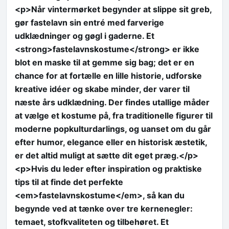
<p>Når vintermørket begynder at slippe sit greb,
gør fastelavn sin entré med farverige
udklædninger og gøgl i gaderne. Et
<strong>fastelavnskostume</strong> er ikke
blot en maske til at gemme sig bag; det er en
chance for at fortælle en lille historie, udforske
kreative idéer og skabe minder, der varer til
næste års udklædning. Der findes utallige måder
at vælge et kostume på, fra traditionelle figurer til
moderne popkulturdarlings, og uanset om du går
efter humor, elegance eller en historisk æstetik,
er det altid muligt at sætte dit eget præg.</p>
<p>Hvis du leder efter inspiration og praktiske
tips til at finde det perfekte
<em>fastelavnskostume</em>, så kan du
begynde ved at tænke over tre kernenegler:
temaet, stofkvaliteten og tilbehøret. Et