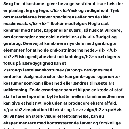
Sørg for, at kostumet giver bevægelsesfrihed, især hvis der
er planlagt leg og lege.</li> <li>Vask og vedligehold: Tjek
om materialerne kræver specialrens eller om de tåler
maskinvask.</li> <li>Tilbehør medfølger: Nogle sæt
kommer med hatte, kapper eller sværd, så husk at vurdere,
om der mangler essensielle detaljer.</li> <li>Budget og
genbrug: Overvej at kombinere nye dele med genbrugte
elementer for at holde omkostningerne nede.</li> </ul>
<h2>Etisk og miljøbevidst udklædning</h2> <p>I dagens
fokus på bæredygtighed kan et
<strong>fastelavnskostume</strong> designes med
omtanke. Vælg materialer, der kan genbruges, og prioriter
kostumer som kan slibes ned eller ændres til næste års
udklædning. Enkle ændringer som at klippe en kæde af stof,
skifte farvetape eller bytte hatte mellem familiemedlemmer
kan give et helt nyt look uden at producere ekstra affald.
</p> <h2>Inspiration til tekst- og farvevalg</h2> <p>Hvis
du vil have en stærk visuel effektdannelse, kan du
eksperimentere med kontrasterende farver og forskellige