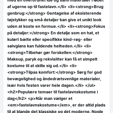
af ugerne op til fastelavn.</li> <li><strong>Brug
genbrug:</strong> Gentagelse af eksisterende
tøjstykker og små detaljer kan give et unikt look
uden at koste en formue.</li> <li><strong>Fokus
på detaljer:</strong> En detalje som en hat, et
kulørt bælte eller specifikke kind-røg- eller
sølvglans kan fuldende helheden.</li> <li>
<strong>Tilbehør gør forskellen:</strong>
Makeup, paryk og rekvisitter kan få et simpelt
kostume til at skille sig ud.</li> <li>
<strong>Tilpas komfort:</strong> Sørg for god
bevægelighed og åndedrætsvenlige materialer,
især hvis festen varer hele dagen.</li> </ul>
<h2>Populære temaer til fastelavnskostume i
dag</h2> <p>Når man vælger et
<em>fastelavnskostume</em>, er der altid plads
til at blande det klassiske og det moderne. Nogle