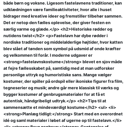
både børn og voksne. Ligesom fastelavnens traditioner, kan
udklædningen være familieaktiviteter, hvor alle i huset
bidrager med kreative ideer og fremstiller tilbehør sammen.
Det er netop den fælles oplevelse, der giver festen en
særlig varme og glæde.</p> <h2>Historiske rødder og
nutidens twist</h2> <p>Fastelavn har dybe rødder i
nordiske traditioner og middelalderlige højtider, hvor katten
blev slået af tønden som symbol på udsmid af onde kræfter
og velkommen til forår. I moderne udgaver er
<strong>fastelavnskostume</strong> blevet en sjov måde
at fejre fællesskabet på, samtidig med at man udforsker
personlige uttryk og humoristiske sans. Mange vælger
kostumer, der spiller på ordspil eller ikoniske figurer fra film,
tegneserier og musik; andre går mere klassisk til værks og
bygger kostumer af genbrugsmaterialer for at få et
autentisk, håndgribeligt udtryk.</p> <h2>Tips til at
sammensætte et mindeværdigt kostume</h2> <ul> <li>
<strong>Planlæg tidligt:</strong> Start med en overordnet
idé og saml materialer i løbet af ugerne op til fastelavn.</li>
<li><strong>Brug genbrug:</strong> Gentagelse af