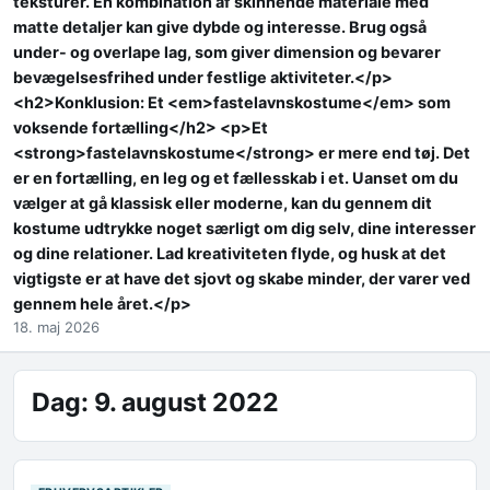
teksturer. En kombination af skinnende materiale med
matte detaljer kan give dybde og interesse. Brug også
under- og overlape lag, som giver dimension og bevarer
bevægelsesfrihed under festlige aktiviteter.</p>
<h2>Konklusion: Et <em>fastelavnskostume</em> som
voksende fortælling</h2> <p>Et
<strong>fastelavnskostume</strong> er mere end tøj. Det
er en fortælling, en leg og et fællesskab i et. Uanset om du
vælger at gå klassisk eller moderne, kan du gennem dit
kostume udtrykke noget særligt om dig selv, dine interesser
og dine relationer. Lad kreativiteten flyde, og husk at det
vigtigste er at have det sjovt og skabe minder, der varer ved
gennem hele året.</p>
18. maj 2026
Dag:
9. august 2022