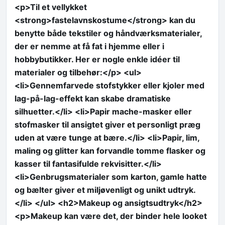
<p>Til et vellykket
<strong>fastelavnskostume</strong> kan du
benytte både tekstiler og håndværksmaterialer,
der er nemme at få fat i hjemme eller i
hobbybutikker. Her er nogle enkle idéer til
materialer og tilbehør:</p> <ul>
<li>Gennemfarvede stofstykker eller kjoler med
lag-på-lag-effekt kan skabe dramatiske
silhuetter.</li> <li>Papir mache-masker eller
stofmasker til ansigtet giver et personligt præg
uden at være tunge at bære.</li> <li>Papir, lim,
maling og glitter kan forvandle tomme flasker og
kasser til fantasifulde rekvisitter.</li>
<li>Genbrugsmaterialer som karton, gamle hatte
og bælter giver et miljøvenligt og unikt udtryk.
</li> </ul> <h2>Makeup og ansigtsudtryk</h2>
<p>Makeup kan være det, der binder hele looket