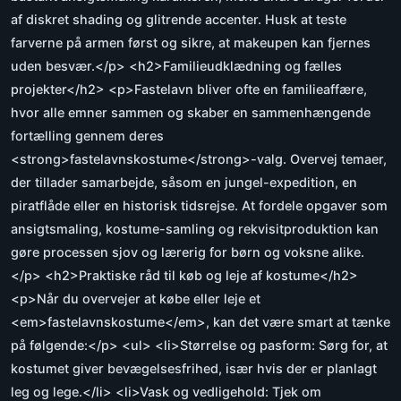
af diskret shading og glitrende accenter. Husk at teste
farverne på armen først og sikre, at makeupen kan fjernes
uden besvær.</p> <h2>Familieudklædning og fælles
projekter</h2> <p>Fastelavn bliver ofte en familieaffære,
hvor alle emner sammen og skaber en sammenhængende
fortælling gennem deres
<strong>fastelavnskostume</strong>-valg. Overvej temaer,
der tillader samarbejde, såsom en jungel-expedition, en
piratflåde eller en historisk tidsrejse. At fordele opgaver som
ansigtsmaling, kostume-samling og rekvisitproduktion kan
gøre processen sjov og lærerig for børn og voksne alike.
</p> <h2>Praktiske råd til køb og leje af kostume</h2>
<p>Når du overvejer at købe eller leje et
<em>fastelavnskostume</em>, kan det være smart at tænke
på følgende:</p> <ul> <li>Størrelse og pasform: Sørg for, at
kostumet giver bevægelsesfrihed, især hvis der er planlagt
leg og lege.</li> <li>Vask og vedligehold: Tjek om