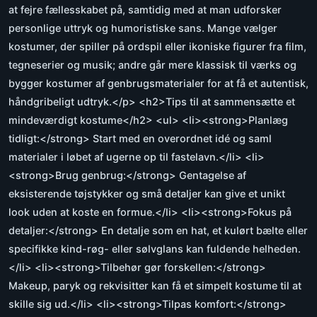
at fejre fællesskabet på, samtidig med at man udforsker
personlige uttryk og humoristiske sans. Mange vælger
kostumer, der spiller på ordspil eller ikoniske figurer fra film,
tegneserier og musik; andre går mere klassisk til værks og
bygger kostumer af genbrugsmaterialer for at få et autentisk,
håndgribeligt udtryk.</p> <h2>Tips til at sammensætte et
mindeværdigt kostume</h2> <ul> <li><strong>Planlæg
tidligt:</strong> Start med en overordnet idé og saml
materialer i løbet af ugerne op til fastelavn.</li> <li>
<strong>Brug genbrug:</strong> Gentagelse af
eksisterende tøjstykker og små detaljer kan give et unikt
look uden at koste en formue.</li> <li><strong>Fokus på
detaljer:</strong> En detalje som en hat, et kulørt bælte eller
specifikke kind-røg- eller sølvglans kan fuldende helheden.
</li> <li><strong>Tilbehør gør forskellen:</strong>
Makeup, paryk og rekvisitter kan få et simpelt kostume til at
skille sig ud.</li> <li><strong>Tilpas komfort:</strong>