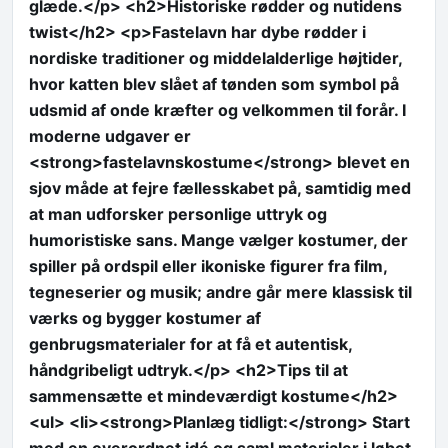
glæde.</p> <h2>Historiske rødder og nutidens
twist</h2> <p>Fastelavn har dybe rødder i
nordiske traditioner og middelalderlige højtider,
hvor katten blev slået af tønden som symbol på
udsmid af onde kræfter og velkommen til forår. I
moderne udgaver er
<strong>fastelavnskostume</strong> blevet en
sjov måde at fejre fællesskabet på, samtidig med
at man udforsker personlige uttryk og
humoristiske sans. Mange vælger kostumer, der
spiller på ordspil eller ikoniske figurer fra film,
tegneserier og musik; andre går mere klassisk til
værks og bygger kostumer af
genbrugsmaterialer for at få et autentisk,
håndgribeligt udtryk.</p> <h2>Tips til at
sammensætte et mindeværdigt kostume</h2>
<ul> <li><strong>Planlæg tidligt:</strong> Start
med en overordnet idé og saml materialer i løbet