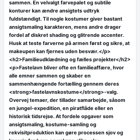
sammen. En velvalgt farvepalet og subtile
konturer kan ændre ansigtets udtryk
fuldstændigt. Til nogle kostumer giver bastant
ansigtsmaling karakteren, mens andre drager
fordel af diskret shading og glitrende accenter.
Husk at teste farverne på armen først og sikre, at
makeupen kan fjernes uden besvær.</p>
<h2>Familieudklædning og fælles projekter</h2>
<p>Fastelavn bliver ofte en familieaffære, hvor
alle emner sammen og skaber en
sammenhængende fortælling gennem deres
<strong>fastelavnskostume</strong>-valg.
Overvej temaer, der tillader samarbejde, såsom
en jungel-expedition, en piratflåde eller en
historisk tidsrejse. At fordele opgaver som
ansigtsmaling, kostume-samling og
rekvisitproduktion kan gøre processen sjov og