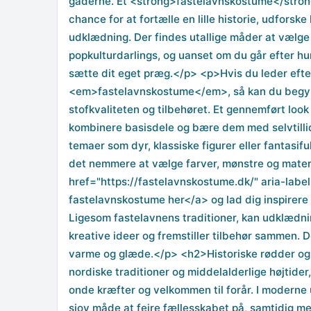
gaderne. Et <strong>fastelavnskostume</strong>
chance for at fortælle en lille historie, udforsk
udklædning. Der findes utallige måder at vælge e
popkulturdarlings, og uanset om du går efter humo
sætte dit eget præg.</p> <p>Hvis du leder efter 
<em>fastelavnskostume</em>, så kan du begynd
stofkvaliteten og tilbehøret. Et gennemført loo
kombinere basisdele og bære dem med selvtillid 
temaer som dyr, klassiske figurer eller fantasi
det nemmere at vælge farver, mønstre og mater
href="https://fastelavnskostume.dk/" aria-labe
fastelavnskostume her</a> og lad dig inspirere 
Ligesom fastelavnens traditioner, kan udklædnin
kreative ideer og fremstiller tilbehør sammen. D
varme og glæde.</p> <h2>Historiske rødder og
nordiske traditioner og middelalderlige højtide
onde kræfter og velkommen til forår. I modern
sjov måde at fejre fællesskabet på, samtidig me