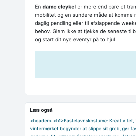
En
dame elcykel
er mere end bare et trans
mobilitet og en sundere måde at komme ru
daglig pendling eller til afslappende week
behov. Glem ikke at tjekke de seneste til
og start dit nye eventyr på to hjul.
Læs også
<header> <h1>Fastelavnskostume: Kreativitet, t
vintermørket begynder at slippe sit greb, gør f