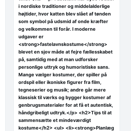
i nordiske traditioner og middelalderlige
højtider, hvor katten blev slået af tønden
som symbol på udsmid af onde kræfter
og velkommen til forår. I moderne
udgaver er
<strong>fastelavnskostume</strong>
blevet en sjov måde at fejre fællesskabet
på, samtidig med at man udforsker
personlige uttryk og humoristiske sans.
Mange vælger kostumer, der spiller på
ordspil eller ikoniske figurer fra film,
tegneserier og musik; andre går mere
klassisk til værks og bygger kostumer af
genbrugsmaterialer for at få et autentisk,
håndgribeligt udtryk.</p> <h2>Tips til at
sammensætte et mindeværdigt
kostume</h2> <ul> <li><strong>Planlæg