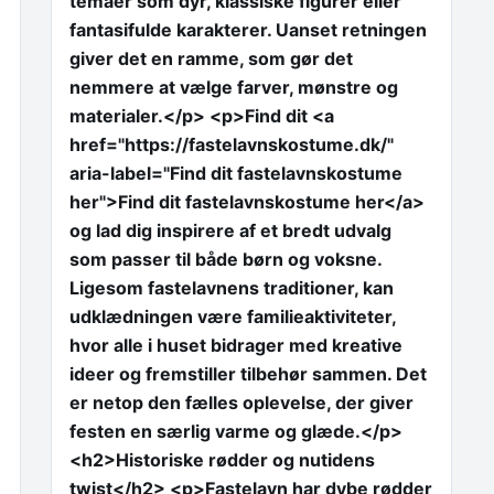
temaer som dyr, klassiske figurer eller
fantasifulde karakterer. Uanset retningen
giver det en ramme, som gør det
nemmere at vælge farver, mønstre og
materialer.</p> <p>Find dit <a
href="https://fastelavnskostume.dk/"
aria-label="Find dit fastelavnskostume
her">Find dit fastelavnskostume her</a>
og lad dig inspirere af et bredt udvalg
som passer til både børn og voksne.
Ligesom fastelavnens traditioner, kan
udklædningen være familieaktiviteter,
hvor alle i huset bidrager med kreative
ideer og fremstiller tilbehør sammen. Det
er netop den fælles oplevelse, der giver
festen en særlig varme og glæde.</p>
<h2>Historiske rødder og nutidens
twist</h2> <p>Fastelavn har dybe rødder