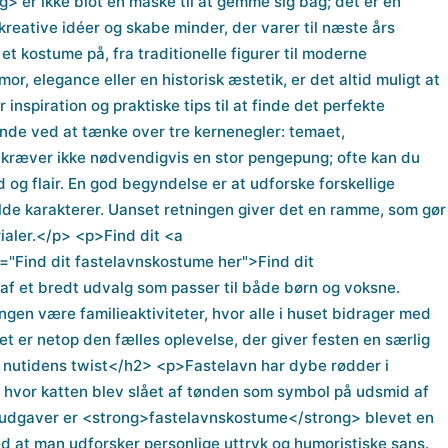
 er ikke blot en maske til at gemme sig bag; det er en
e kreative idéer og skabe minder, der varer til næste års
t kostume på, fra traditionelle figurer til moderne
r, elegance eller en historisk æstetik, er det altid muligt at
inspiration og praktiske tips til at finde det perfekte
e ved at tænke over tre kernenegler: temaet,
k kræver ikke nødvendigvis en stor pengepung; ofte kan du
og flair. En god begyndelse er at udforske forskellige
fulde karakterer. Uanset retningen giver det en ramme, som gør
ialer.</p> <p>Find dit <a
l="Find dit fastelavnskostume her">Find dit
af et bredt udvalg som passer til både børn og voksne.
gen være familieaktiviteter, hvor alle i huset bidrager med
et er netop den fælles oplevelse, der giver festen en særlig
 nutidens twist</h2> <p>Fastelavn har dybe rødder i
r, hvor katten blev slået af tønden som symbol på udsmid af
e udgaver er <strong>fastelavnskostume</strong> blevet en
d at man udforsker personlige uttryk og humoristiske sans.