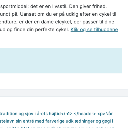
portmiddel; det er en livsstil. Den giver frihed,
ndt på. Uanset om du er på udkig efter en cykel til
endture, er der en dame elcykel, der passer til dine
bud og finde din perfekte cykel.
Klik og se tilbuddene
radition og sjov i årets højtid</h1> </header> <p>Når
astelavn sin entré med farverige udklædninger og gøgl i