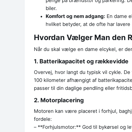
penge på brændstof og parkering. D
biler.
Komfort og nem adgang:
En dame el
hvilket betyder, at de ofte har lave
Hvordan Vælger Man den R
Når du skal vælge en dame elcykel, er der 
1. Batterikapacitet og rækkevidde
Overvej, hvor langt du typisk vil cykle. D
100 kilometer afhængigt af batterikapaci
passer til din daglige pendling eller fritids
2. Motorplacering
Motoren kan være placeret i forhjul, baghj
fordele:
– **Forhjulsmotor:** God til bykørsel og le