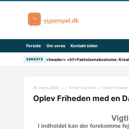
Skip to content
Forside
Om vores
Kontakt siden
SENESTE
16. marts 2025
⌂
Erhvervsartikler
Oplev Friheden
Oplev Friheden med en D