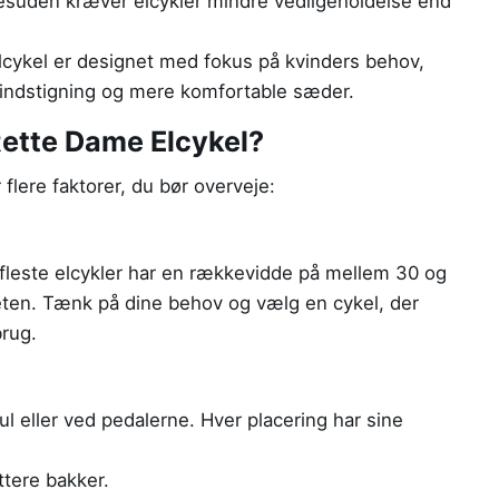
esuden kræver elcykler mindre vedligeholdelse end
cykel er designet med fokus på kvinders behov,
re indstigning og mere komfortable sæder.
ette Dame Elcykel?
flere faktorer, du bør overveje:
e fleste elcykler har en rækkevidde på mellem 30 og
teten. Tænk på dine behov og vælg en cykel, der
brug.
ul eller ved pedalerne. Hver placering har sine
ttere bakker.