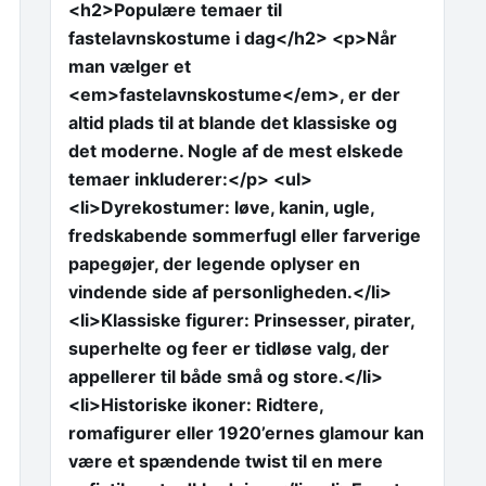
<h2>Populære temaer til
fastelavnskostume i dag</h2> <p>Når
man vælger et
<em>fastelavnskostume</em>, er der
altid plads til at blande det klassiske og
det moderne. Nogle af de mest elskede
temaer inkluderer:</p> <ul>
<li>Dyrekostumer: løve, kanin, ugle,
fredskabende sommerfugl eller farverige
papegøjer, der legende oplyser en
vindende side af personligheden.</li>
<li>Klassiske figurer: Prinsesser, pirater,
superhelte og feer er tidløse valg, der
appellerer til både små og store.</li>
<li>Historiske ikoner: Ridtere,
romafigurer eller 1920’ernes glamour kan
være et spændende twist til en mere